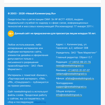
© 2003 - 2026 «Новый Калининград.Ru»
Свидетельство о регистрации СМИ: Эл № ФС77-43520, выдано
Федеральной службой по надзору в сфере связи, информационных
технологий и массовых коммуникаций (Роскомнадзор) 17 января 2011 г.
Данный сайт не предназначен для просмотра лицам младше 18 лет.
18+
Адрес: г. Калининград, ул.
Любое использование, либо
Гаражная, д.2, кабинет 308
копирование материалов или
подборки материалов сайта,
Учредитель: ЗАО "Твик Маркетинг"
элементов дизайна и оформления
Главный редактор: Обрехт О.Г.
допускается только с
Редакция:
+7 (4012) 99-21-76
письменного разрешения
news@newkaliningrad.ru
правообладателя - ЗАО «Твик
Маркетинг».
Реклама:
+7 (4012) 31-07-07
reklama@newkaliningrad.ru
Материалы с пометкой «Бизнес»,
Афиша:
afisha@newkaliningrad.ru
«Партнерский материал», «ПМ»,
«PR», «Спецпроект» - публикуются
Техподдержка:
на правах рекламы.
support@newkaliningrad.ru
Общие вопросы:
Сайт newkaliningrad.ru использует
info@newkaliningrad.ru
файлы cookie. Продолжая работу
с сайтом, вы соглашаетесь на
сбор и последующую
обработку