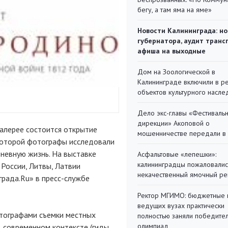
бегу, а там яма на яме»
Новости Калининграда: но
губернатора, аудит транс
афиша на выходные
Дом на Зоологической в
Калининграде включили в р
объектов культурного насле
Дело экс-главы «Фестиваль
дирекции» Акоповой о
алерее состоится открытие
мошенничестве передали в
которой фотографы исследовали
невную жизнь. На выставке
Асфальтовые «лепешки»:
калининградцы пожаловалис
 России, Литвы, Латвии
некачественный ямочный ре
рада.Ru» в пресс-службе
Ректор МГИМО: бюджетные 
ведущих вузах практически
тографами съемки местных
полностью заняли победите
олимпиад
 современном контексте (гиды,