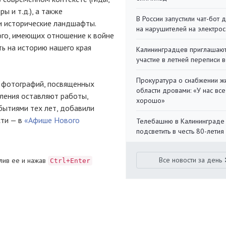
ы и т.д.), а также
В России запустили чат-бот 
 и исторические ландшафты.
на нарушителей на электро
ого, имеющих отношение к войне
ть на историю нашего края
Калининградцев приглашают
участие в летней переписи 
Прокуратура о снабжении ж
 фотографий, посвященных
области дровами: «У нас все
тления оставляют работы,
хорошо»
бытиями тех лет, добавили
сти — в
«Афише Нового
Телебашню в Калининграде
подсветить в честь 80-летия
Все новости за день
лив ее и нажав
Ctrl+Enter