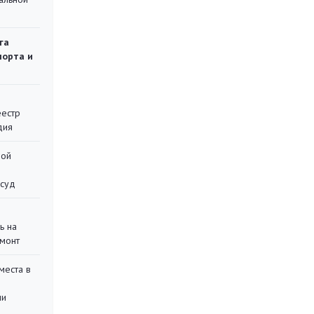
га
порта и
еестр
дия
ной
 суд
ь на
монт
места в
ли