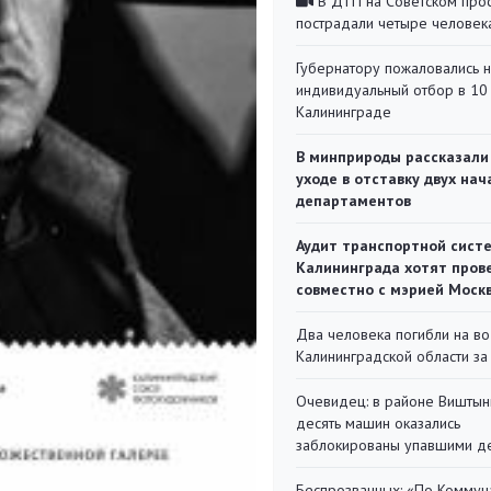
В ДТП на Советском про
пострадали четыре человек
Губернатору пожаловались 
индивидуальный отбор в 10 
Калининграде
В минприроды рассказали
уходе в отставку двух на
департаментов
Аудит транспортной сист
Калининграда хотят пров
совместно с мэрией Моск
Два человека погибли на во
Калининградской области за
Очевидец: в районе Виштын
десять машин оказались
заблокированы упавшими д
Беспрозванных: «По Коммун