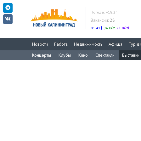
Погода:
+18.2°
Вакансии:
28
81.41$
94.06€
21.86zł
Новости
Работа
Недвижимость
Афиша
Туриз
Концерты
Клубы
Кино
Спектакли
Выставки