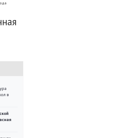
года
нная
тура
кол в
ской
асная