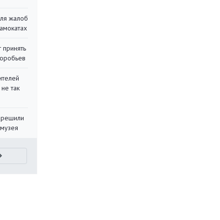
для жалоб
самокатах
 принять
воробьев
ителей
 не так
 решили
 музея