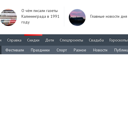
О чём писали газеты
Калининграда в 1991
Главные новости дня
году
м
Справка
Скидки
Дети
Спецпроекты
Свадьба
Гороскопы
Фестивали
Праздники
Спорт
Разное
Новости
Публик