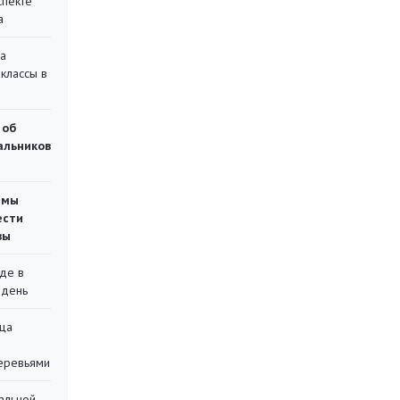
спекте
а
на
классы в
 об
чальников
емы
ести
вы
де в
 день
ца
еревьями
альной