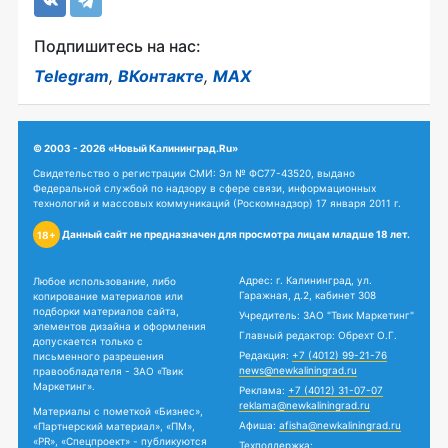
Подпишитесь на нас:
Telegram
,
ВКонтакте
,
MAX
© 2003 - 2026 «Новый Калининград.Ru»
Свидетельство о регистрации СМИ: Эл № ФС77-43520, выдано
Федеральной службой по надзору в сфере связи, информационных
технологий и массовых коммуникаций (Роскомнадзор) 17 января 2011 г.
Данный сайт не предназначен для просмотра лицам младше 18 лет.
18+
Адрес: г. Калининград, ул.
Любое использование, либо
Гаражная, д.2, кабинет 308
копирование материалов или
подборки материалов сайта,
Учредитель: ЗАО "Твик Маркетинг"
элементов дизайна и оформления
Главный редактор: Обрехт О.Г.
допускается только с
Редакция:
+7 (4012) 99-21-76
письменного разрешения
news@newkaliningrad.ru
правообладателя - ЗАО «Твик
Маркетинг».
Реклама:
+7 (4012) 31-07-07
reklama@newkaliningrad.ru
Материалы с пометкой «Бизнес»,
Афиша:
afisha@newkaliningrad.ru
«Партнерский материал», «ПМ»,
«PR», «Спецпроект» - публикуются
Техподдержка: