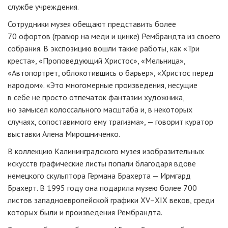
службе учреждения.
Сотрудники музея обещают представить более
70 офортов (гравюр на меди и цинке) Рембрандта из своего
собрания. В экспозицию вошли такие работы, как «Три
креста», «Проповедующий Христос», «Мельница»,
«Автопортрет, облокотившись о барьер», «Христос перед
народом». «Это многомерные произведения, несущие
в себе не просто отпечаток фантазии художника,
но замысел колоссального масштаба и, в некоторых
случаях, сопоставимого ему трагизма», — говорит куратор
выставки Алена Мирошниченко.
В коллекцию Калининградского музея изобразительных
искусств графические листы попали благодаря вдове
немецкого скульптора Германа Брахерта — Ирмгард
Брахерт. В 1995 году она подарила музею более 700
листов западноевропейской графики XV–XIX веков, среди
которых были и произведения Рембрандта.