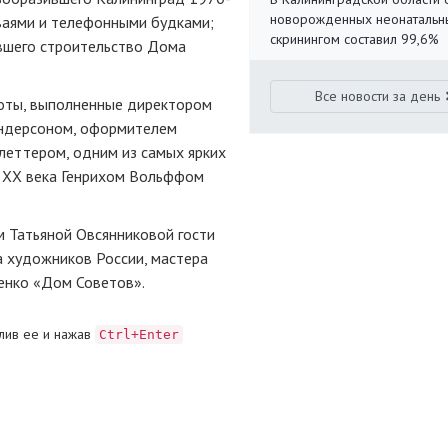
новорожденных неонаталь
ваями и телефонными будками;
скринингом составил 99,6%
вшего строительство Дома
Все новости за день
оты, выполненные директором
Андерсоном, оформителем
леттером, одним из самых ярких
а ХХ века Генрихом Вольффом
м Татьяной Овсянниковой гости
а художников России, мастера
енко «Дом Советов».
лив ее и нажав
Ctrl+Enter