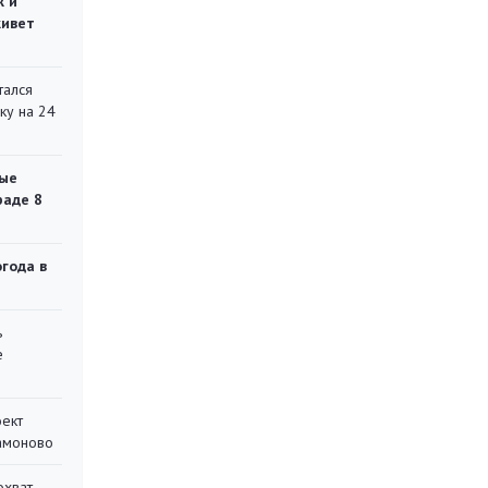
ж и
живет
тался
ку на 24
ые
раде 8
огода в
ь
е
оект
Мамоново
охват