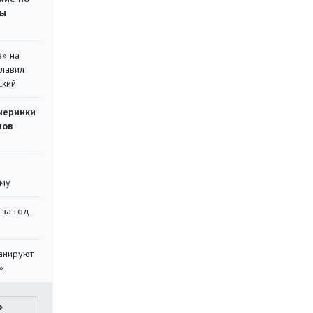
ты
в» на
главил
ский
черинки
мов
уму
 за год
ланируют
»