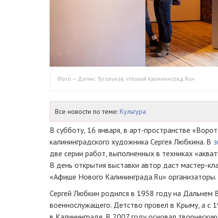
Фото — Денис Туголуков, «Новый Калининград.Ru»
Все новости по теме:
Культура
В субботу, 16 января, в
арт-пространстве
«Ворота
калининградского художника Сергея Любкина. В
э
две серии работ, выполненных в техниках «акват
В день открытия выставки автор даст
мастер-кл
«Афише Нового Калининграда.Ru» организаторы.
Сергей Любкин родился в 1958 году на Дальнем 
военнослужащего. Детство провел в Крыму, а с 
в Калининграде. В 2007 году основал творческую