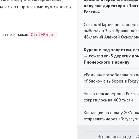
делу экс-директора «Поч
ься с
арт-проектами
художников,
России»
Список «Партии пенсионеро
выборах в Заксобрание воз
лив ее и нажав
Ctrl+Enter
48-летний Алексей Осмолов
Курение под запретом, ве
— тоже: топ-5 дорогих до
Пионерского в аренду
«Родина» потребовала снять
«Яблоко» с выборов в Госд
Число пенсионеров в России
сократилось на 409 тысяч
Квитанции на оплату ЖКУ п
отправлять через «Госуслуги
Все новости за день