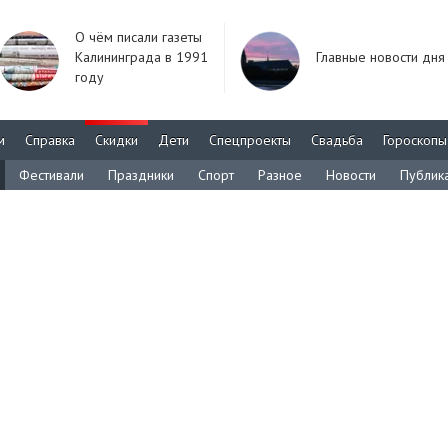
О чём писали газеты
Калининграда в 1991
Главные новости дня
году
м
Справка
Скидки
Дети
Спецпроекты
Свадьба
Гороскопы
Фестивали
Праздники
Спорт
Разное
Новости
Публик