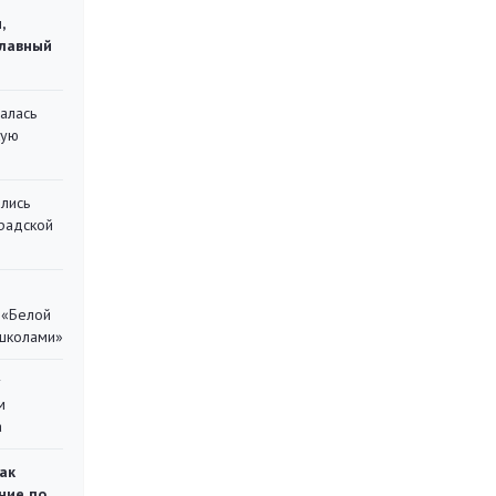
,
главный
алась
кую
лись
градской
 «Белой
 школами»
у
м
а
ак
ние по