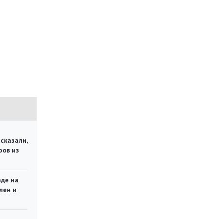
сказали,
ров из
аде на
лен и