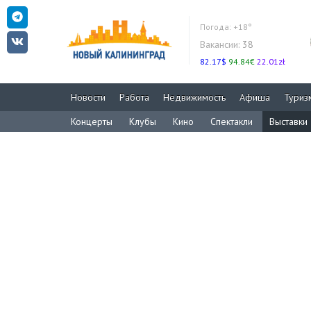
Погода:
+18°
Вакансии:
38
82.17$
94.84€
22.01zł
Новости
Работа
Недвижимость
Афиша
Туриз
Концерты
Клубы
Кино
Спектакли
Выставки