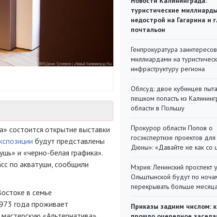
Новости Калининграда:
туристические миллиарды
недострой на Гагарина и 
почтальон
Генпрокуратура заинтересов
миллиардами на туристичес
инфраструктуру региона
Облсуд: двое кубинцев пыта
пешком попасть из Калинин
области в Польшу
Прокурор области Попов о
» состоится открытие выставки
госэкспертизе проектов для
кспозиции
будут представлены
Дюны»: «Давайте не как со
ушь» и «
черно-белая
графика».
асс
по акватуши, сообщили
Мэрия: Ленинский проспект 
Ольштынской будут по ноча
перекрывать больше месяц
Востоке в семье
1973 года проживает
Приказы задним числом: к
 мастерскую «Альтернатива»,
прошло очередное заседа