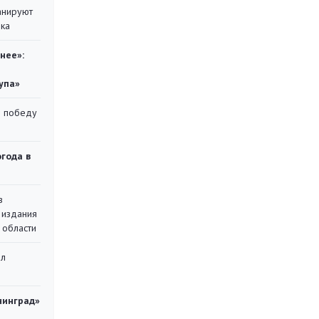
анируют
ика
нее»:
упа»
ю победу
огода в
в
 издания
 области
ал
нинград»