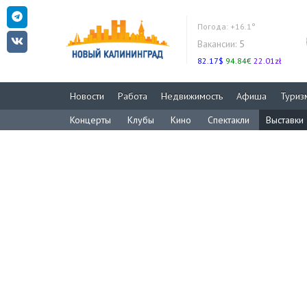
Погода:
+16.1°
Вакансии:
5
82.17$
94.84€
22.01zł
Новости
Работа
Недвижимость
Афиша
Туриз
Концерты
Клубы
Кино
Спектакли
Выставки