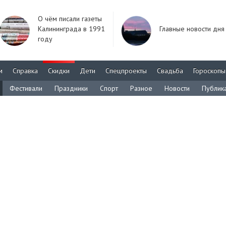
О чём писали газеты
Калининграда в 1991
Главные новости дня
году
м
Справка
Скидки
Дети
Спецпроекты
Свадьба
Гороскопы
Фестивали
Праздники
Спорт
Разное
Новости
Публик