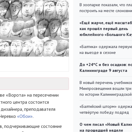
В зоопарке показали, что пл
построить на месте слоновн
«Ещё жарче, ещё масштаб
как прошёл первый день
юбилейного «Большого Ка
«Балтика» одержала перву
на выезде в сезоне
До +24°С и без осадков: п
Калининграде 9 августа
В новый перечень учебнико
Минпросвещения вошли три
по истории Калининградской
тве
«Ворота» на пересечении
тного центра состоится
«Балтийский шторм» одерж
 дизайнера, преподавателя
четвёртую победу подряд
 Черевко
«Обои»
.
О чем писал «Новый Кали
в, подчеркивающие состояние
на прошедшей неделе