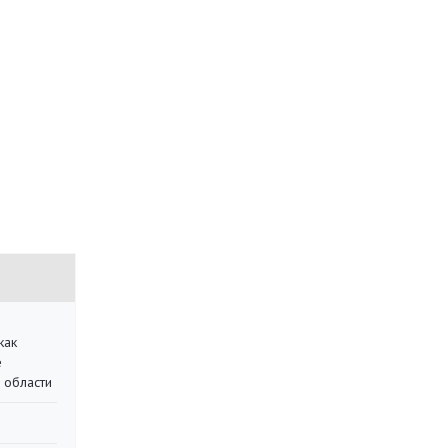
как
е
 области