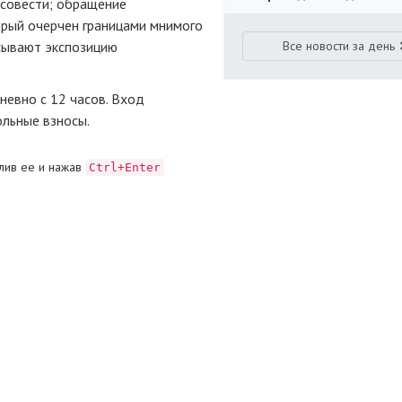
 совести; обращение
орый очерчен границами мнимого
исывают экспозицию
Все новости за день
евно с 12 часов. Вход
ольные взносы.
лив ее и нажав
Ctrl+Enter