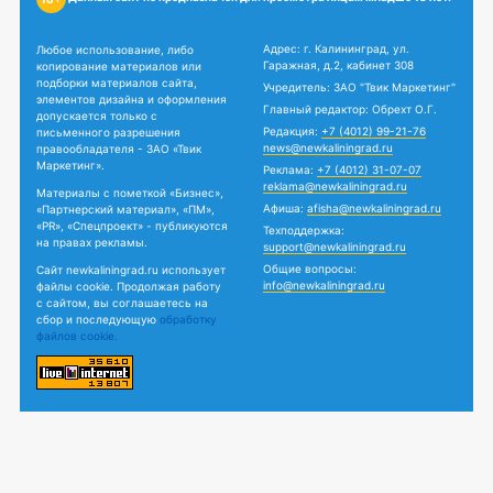
Адрес: г. Калининград, ул.
Любое использование, либо
Гаражная, д.2, кабинет 308
копирование материалов или
подборки материалов сайта,
Учредитель: ЗАО "Твик Маркетинг"
элементов дизайна и оформления
Главный редактор: Обрехт О.Г.
допускается только с
Редакция:
+7 (4012) 99-21-76
письменного разрешения
news@newkaliningrad.ru
правообладателя - ЗАО «Твик
Маркетинг».
Реклама:
+7 (4012) 31-07-07
reklama@newkaliningrad.ru
Материалы с пометкой «Бизнес»,
Афиша:
afisha@newkaliningrad.ru
«Партнерский материал», «ПМ»,
«PR», «Спецпроект» - публикуются
Техподдержка:
на правах рекламы.
support@newkaliningrad.ru
Общие вопросы:
Сайт newkaliningrad.ru использует
info@newkaliningrad.ru
файлы cookie. Продолжая работу
с сайтом, вы соглашаетесь на
сбор и последующую
обработку
файлов cookie.