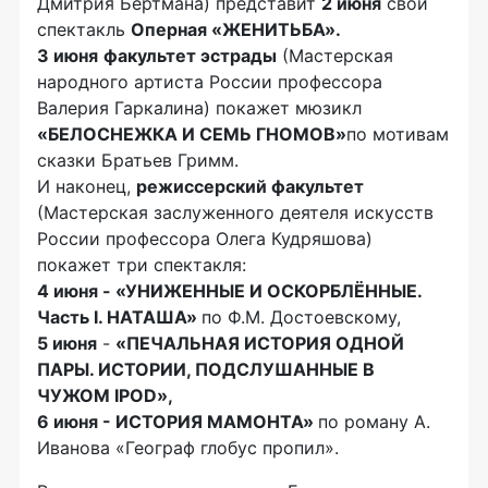
Дмитрия Бертмана) представит
2 июня
свой
спектакль
Оперная «ЖЕНИТЬБА».
3 июня
факультет эстрады
(Мастерская
народного артиста России профессора
Валерия Гаркалина) покажет мюзикл
«БЕЛОСНЕЖКА И СЕМЬ ГНОМОВ»
по мотивам
сказки Братьев Гримм.
И наконец,
режиссерский факультет
(Мастерская заслуженного деятеля искусств
России профессора Олега Кудряшова)
покажет три спектакля:
4 июня - «УНИЖЕННЫЕ И ОСКОРБЛЁННЫЕ.
Часть
I
. НАТАША»
по Ф.М. Достоевскому,
5 июня
-
«ПЕЧАЛЬНАЯ ИСТОРИЯ ОДНОЙ
ПАРЫ. ИСТОРИИ, ПОДСЛУШАННЫЕ В
ЧУЖОМ IPOD»,
6 июня - ИСТОРИЯ МАМОНТА»
по роману А.
Иванова «Географ глобус пропил».