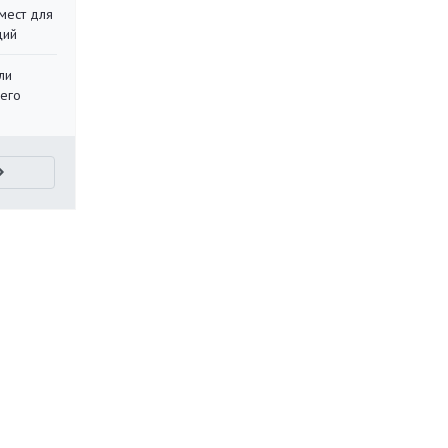
мест для
ций
ли
 его