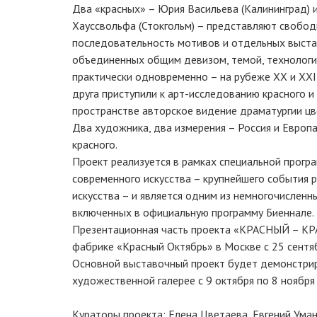
Два «красных» – Юрия Васильева (Калининград) 
Хауссвольфа (Стокгольм) – представляют свобо
последовательность мотивов и отдельных выста
объединенных общим девизом, темой, технолог
практически одновременно – на рубеже XX и XXI
друга приступили к арт-исследованию красного 
пространстве авторское видение драматургии цв
Два художника, два измерения – Россия и Европа
красного.
Проект реализуется в рамках специальной прогр
современного искусства – крупнейшего события р
искусства – и является одним из немногочисленн
включенных в официальную программу Биеннале.
Презентационная часть проекта «КРАСНЫЙ – КР
фабрике «Красный Октябрь» в Москве с 25 сентяб
Основной выставочный проект будет демонстрир
художественной галерее с 9 октября по 8 ноября
Кураторы проекта: Елена Цветаева, Евгений Ума