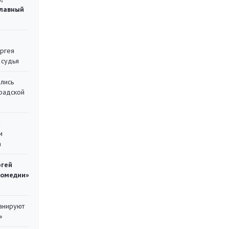
главный
ергея
 судья
лись
градской
у
м
а
ргей
комедии»
ланируют
»