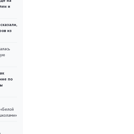
аде на
лен и
сказали,
ров из
алась
кую
ак
ние по
ты
 «Белой
 школами»
,