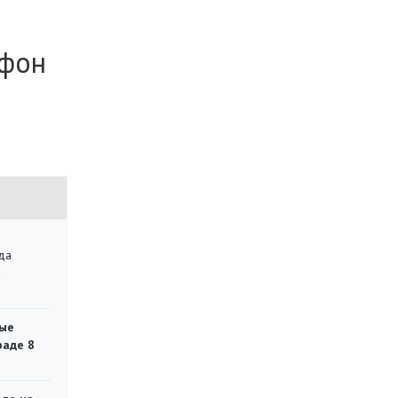
 фон
да
»
ые
раде 8