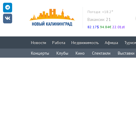
Погода:
+18.2°
Вакансии:
21
82.17$
94.84€
22.01zł
Новости
Работа
Недвижимость
Афиша
Туриз
Концерты
Клубы
Кино
Спектакли
Выставки