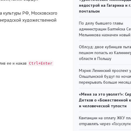
недострой на Гагарина и 
почтальон
а культуры РФ, Московского
инградской художественной
По делу бывшего главы
администрации Балтийска С
Мельникова назначен новый
Облсуд: двое кубинцев пыта
пешком попасть из Калинин
области в Польшу
лив ее и нажав
Ctrl+Enter
Мэрия: Ленинский проспект 
Ольштынской будут по ноча
перекрывать больше месяц
«Меня за это уволят!»: Се
Детков о «Божественной 
и человеческой тупости
Квитанции на оплату ЖКУ п
отправлять через «Госуслуги