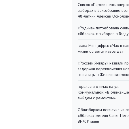
Список «Партии пенсионеро
выборах в Заксобрание воз
48-летний Алексей Осмолов
«Родина» потребовала снять
«Яблоко» с выборов в Госд
Глава Минцифры: «Мах в на
жизни остается навсегда»
«Россети Янтарь» назвали п
задержки переключения но
гостиницы в Железнодорож
Горвласти о ямах на ул.
Коммунальной: «В ближайш
выйдем с ремонтом»
Облизбирком исключил из с
«Яблока» жителя Санкт-Пете
ВНЖ Италии