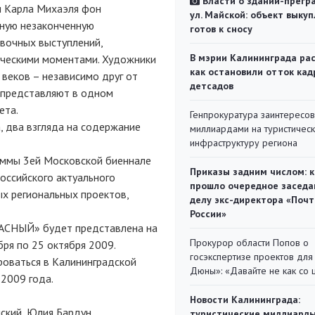
Власти о здании-прегр
и Карла Михаэля фон
ул. Майской: объект выкуп
дную незаконченную
готов к сносу
вочных выступлений,
В мэрии Калининграда рас
ическими моментами. Художники
как остановили отток кад
 веков – независимо друг от
детсадов
и представляют в одном
ета.
Генпрокуратура заинтересов
, два взгляда на содержание
миллиардами на туристичес
инфраструктуру региона
аммы 3ей Московской биеннале
Приказы задним числом: к
оссийского актуального
прошло очередное заседа
ых региональных проектов,
делу экс-директора «Поч
России»
АСНЫЙ» будет представлена на
Прокурор области Попов о
ря по 25 октября 2009.
госэкспертизе проектов для
оваться в Калининградской
Дюны»: «Давайте не как со
 2009 года.
Новости Калининграда:
нский, Юлия Бардун
туристические миллиарды