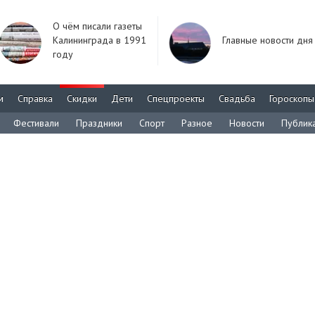
О чём писали газеты
Калининграда в 1991
Главные новости дня
году
м
Справка
Скидки
Дети
Спецпроекты
Свадьба
Гороскопы
Фестивали
Праздники
Спорт
Разное
Новости
Публик