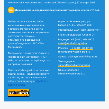
технологий и массовых коммуникаций (Роскомнадзор) 17 января 2011 г.
Данный сайт не предназначен для просмотра лицам младше 18 лет.
18+
Адрес: г. Калининград, ул.
Любое использование, либо
Гаражная, д.2, кабинет 308
копирование материалов или
подборки материалов сайта,
Учредитель: ЗАО "Твик Маркетинг"
элементов дизайна и оформления
Главный редактор: Обрехт О.Г.
допускается только с
Редакция:
+7 (4012) 99-21-76
письменного разрешения
news@newkaliningrad.ru
правообладателя - ЗАО «Твик
Маркетинг».
Реклама:
+7 (4012) 31-07-07
reklama@newkaliningrad.ru
Материалы с пометкой «Бизнес»,
Афиша:
afisha@newkaliningrad.ru
«Партнерский материал», «ПМ»,
«PR», «Спецпроект» - публикуются
Техподдержка:
на правах рекламы.
support@newkaliningrad.ru
Общие вопросы:
Сайт newkaliningrad.ru использует
info@newkaliningrad.ru
файлы cookie. Продолжая работу
с сайтом, вы соглашаетесь на
сбор и последующую
обработку
файлов cookie.