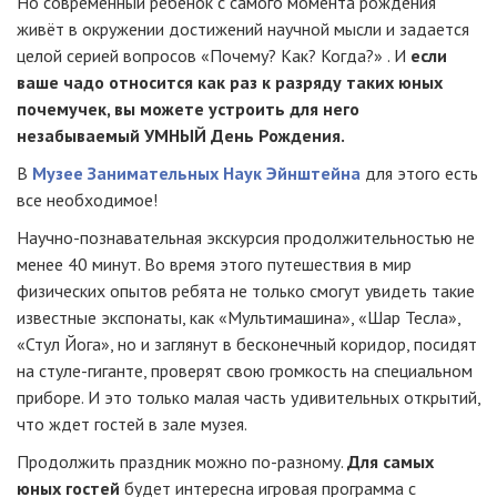
Но современный ребёнок с самого момента рождения
живёт в окружении достижений научной мысли и задается
целой серией вопросов «Почему? Как? Когда?» . И
если
ваше чадо относится как раз к разряду таких юных
почемучек, вы можете устроить для него
незабываемый УМНЫЙ День Рождения.
В
Музее Занимательных Наук Эйнштейна
для этого есть
все необходимое!
Научно-познавательная экскурсия продолжительностью не
менее 40 минут. Во время этого путешествия в мир
физических опытов ребята не только смогут увидеть такие
известные экспонаты, как «Мультимашина», «Шар Тесла»,
«Стул Йога», но и заглянут в бесконечный коридор, посидят
на стуле-гиганте, проверят свою громкость на специальном
приборе. И это только малая часть удивительных открытий,
что ждет гостей в зале музея.
Продолжить праздник можно по-разному.
Для самых
юных гостей
будет интересна игровая программа с