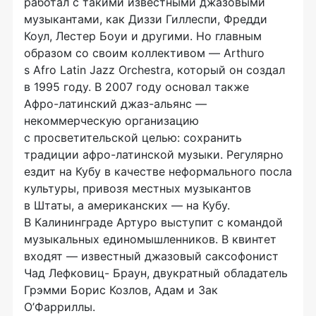
работал с такими известными джазовыми
музыкантами, как Диззи Гиллеспи, Фредди
Коул, Лестер Боуи и другими. Но главным
образом со своим коллективом — Arthuro
s Afro Latin Jazz Orchestra, который он создал
в 1995 году. В 2007 году основал также
Афро-латинский
джаз-альянс
—
некоммерческую организацию
с просветительской целью: сохранить
традиции
афро-латинской
музыки. Регулярно
ездит на Кубу в качестве неформального посла
культуры, привозя местных музыкантов
в Штаты, а американских — на Кубу.
В Калининграде Артуро выступит с командой
музыкальных единомышленников. В квинтет
входят — известный джазовый саксофонист
Чад Лефковиц- Браун, двукратный обладатель
Грэмми Борис Козлов, Адам и Зак
О’Фарриллы.