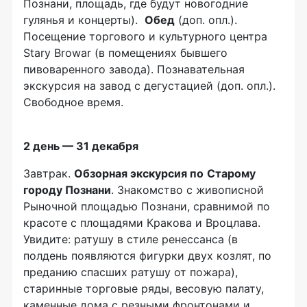
Познани, площадь, где будут новогодние
гулянья и концерты).
Обед
(доп. опл.).
Посещение торгового и культурного центра
Stary Browar (в помещениях бывшего
пивоваренного завода). Познавательная
экскурсия на завод с дегустацией (доп. опл.).
Свободное время.
2 день — 31 декабря
Завтрак.
Обзорная экскурсия по
Старому
городу Познани
. Знакомство с живописной
Рыночной площадью Познани, сравнимой по
красоте с площадями Кракова и Вроцлава.
Увидите: ратушу в стиле ренессанса (в
полдень появляются фигурки двух козлят, по
преданию спасших ратушу от пожара),
старинные торговые ряды, весовую палату,
каменные дома с резными фронтонами и