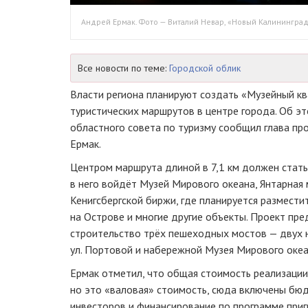
Андрей Ермак. Фото — Виталий Невар, «Новый Калинингра
Все новости по теме:
Городской облик
Власти региона планируют создать «Музейный к
туристических маршрутов в центре города. Об эт
областного совета по туризму сообщил глава пр
Ермак.
Центром маршрута длиной в 7,1 км должен стать 
в него войдёт Музей Мирового океана, Янтарная
Кенигсбергской биржи, где планируется разместит
на Острове и многие другие объекты. Проект пр
строительство трёх пешеходных мостов — двух н
ул. Портовой и набережной Музея Мирового океа
Ермак отметил, что общая стоимость реализации
но это «валовая» стоимость, сюда включены бю
инвесторов и финансирование по программе приг