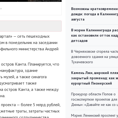
д»
Возможны кратковременн
дожди: погода в Калининг
августа
В мэрии Калининграда рас
как остановили отток кад
вартал» — сеть пешеходных
детсадов
ом в понедельник на заседании
офильного министерства Андрей
В Черняховске сгорела част
довоенного здания на улиц
Тухачевского
остров Канта. Планируется, что
 мануфактура, здание
Камень Лжи, широкий пля
ь музей, а также синагога
закрытый променад: как 
едусматривает также
курортный Пионерский
а остров Канта, а также между
Прокурор области Попов о
на.
госэкспертизе проектов для
 проекта — более 5 млрд рублей,
Дюны»: «Давайте не как со
джетные траты, затраты частных
Мэрия: Ленинский проспект 
раничного сотрудничества.