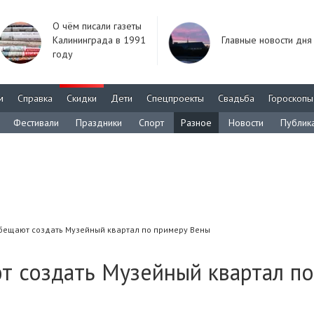
О чём писали газеты
Калининграда в 1991
Главные новости дня
году
м
Справка
Скидки
Дети
Спецпроекты
Свадьба
Гороскопы
Фестивали
Праздники
Спорт
Разное
Новости
Публик
бещают создать Музейный квартал по примеру Вены
т создать Музейный квартал по