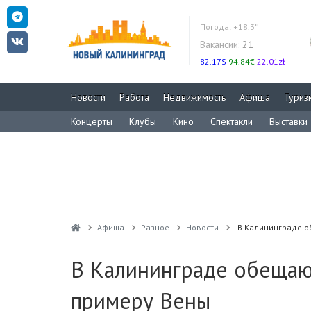
Погода:
+18.3°
Вакансии:
21
82.17$
94.84€
22.01zł
Новости
Работа
Недвижимость
Афиша
Туриз
Концерты
Клубы
Кино
Спектакли
Выставки
Афиша
Разное
Новости
В Калининграде о
В Калининграде обещаю
примеру Вены