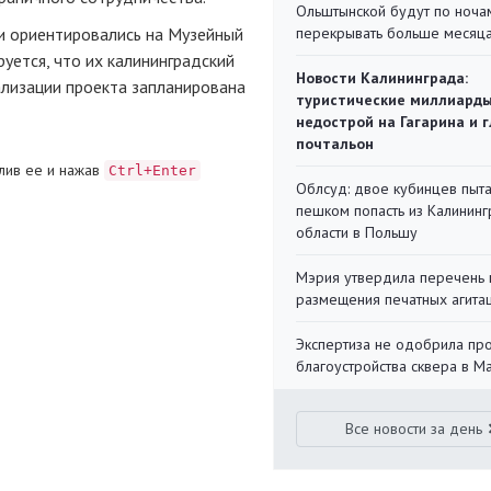
Ольштынской будут по ноча
ни ориентировались на Музейный
перекрывать больше месяц
уется, что их калининградский
Новости Калининграда:
еализации проекта запланирована
туристические миллиарды
недострой на Гагарина и 
почтальон
лив ее и нажав
Ctrl+Enter
Облсуд: двое кубинцев пыта
пешком попасть из Калинин
области в Польшу
Мэрия утвердила перечень 
размещения печатных агита
Экспертиза не одобрила пр
благоустройства сквера в 
Все новости за день