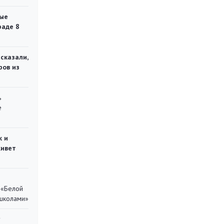
ые
раде 8
сказали,
ров из
ь
е
ж и
живет
 «Белой
 школами»
у