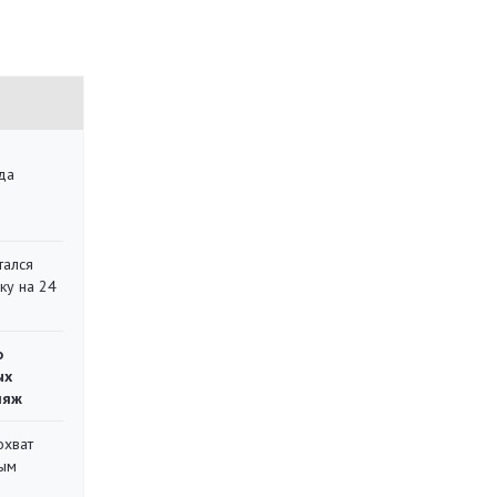
да
»
тался
ку на 24
о
ых
ляж
охват
ным