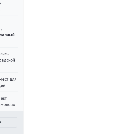
м
а
,
главный
лись
градской
мест для
ций
оект
Мамоново