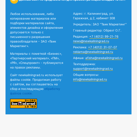
Адрес: г. Калининград, ул.
Любое использование, либо
Гаражная, д.2, кабинет 308
копирование материалов или
подборки материалов сайта,
Учредитель: ЗАО "Твик Маркетинг"
элементов дизайна и оформления
Главный редактор: Обрехт О.Г.
допускается только с
Редакция:
+7 (4012) 99-21-76
письменного разрешения
news@newkaliningrad.ru
правообладателя - ЗАО «Твик
Маркетинг».
Реклама:
+7 (4012) 31-07-07
reklama@newkaliningrad.ru
Материалы с пометкой «Бизнес»,
Афиша:
afisha@newkaliningrad.ru
«Партнерский материал», «ПМ»,
«PR», «Спецпроект» - публикуются
Техподдержка:
на правах рекламы.
support@newkaliningrad.ru
Общие вопросы:
Сайт newkaliningrad.ru использует
info@newkaliningrad.ru
файлы cookie. Продолжая работу
с сайтом, вы соглашаетесь на
сбор и последующую
обработку
файлов cookie.