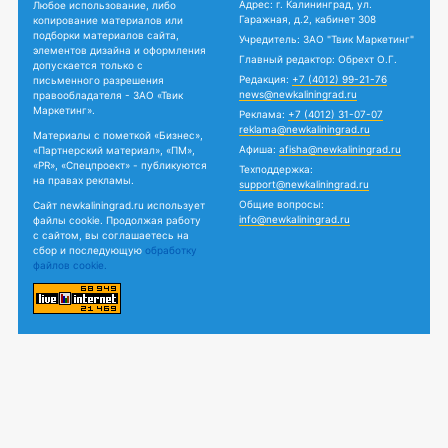
Адрес: г. Калининград, ул.
Любое использование, либо
Гаражная, д.2, кабинет 308
копирование материалов или
подборки материалов сайта,
Учредитель: ЗАО "Твик Маркетинг"
элементов дизайна и оформления
Главный редактор: Обрехт О.Г.
допускается только с
Редакция:
+7 (4012) 99-21-76
письменного разрешения
news@newkaliningrad.ru
правообладателя - ЗАО «Твик
Маркетинг».
Реклама:
+7 (4012) 31-07-07
reklama@newkaliningrad.ru
Материалы с пометкой «Бизнес»,
Афиша:
afisha@newkaliningrad.ru
«Партнерский материал», «ПМ»,
«PR», «Спецпроект» - публикуются
Техподдержка:
на правах рекламы.
support@newkaliningrad.ru
Общие вопросы:
Сайт newkaliningrad.ru использует
info@newkaliningrad.ru
файлы cookie. Продолжая работу
с сайтом, вы соглашаетесь на
сбор и последующую
обработку
файлов cookie.