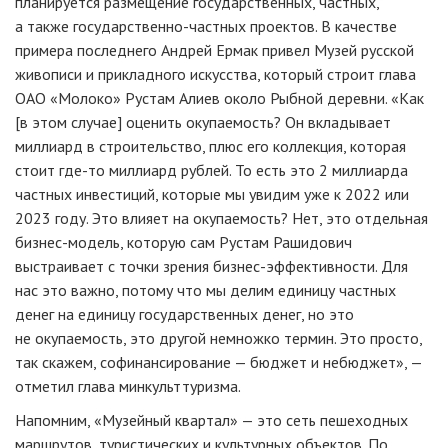
планируется размещение государственных, частных,
а также
государственно-частных
проектов. В качестве
примера последнего Андрей Ермак привел Музей русской
живописи и прикладного искусства, который строит глава
ОАО «Молоко»
Рустам Алиев около Рыбной деревни. «Как
[в этом случае] оценить окупаемость? Он вкладывает
миллиард в строительство, плюс его коллекция, которая
стоит
где-то
миллиард рублей. То есть это 2 миллиарда
частных инвестиций, которые мы увидим уже к 2022 или
2023 году. Это влияет на окупаемость? Нет, это отдельная
бизнес-модель
, которую сам Рустам Рашидович
выстраивает с точки зрения
бизнес-эффективности
. Для
нас это важно, потому что мы делим единицу частных
денег на единицу государственных денег, но это
не окупаемость, это другой немножко термин. Это просто,
так скажем, софинансирование — бюджет и небюджет», —
отметил глава минкульттуризма.
Напомним, «Музейный квартал» — это сеть пешеходных
маршрутов, туристических и культурных объектов. По