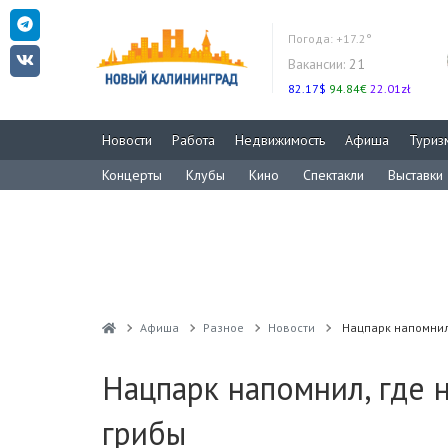
Погода:
+17.2°
Вакансии:
21
82.17$
94.84€
22.01zł
Новости
Работа
Недвижимость
Афиша
Туриз
Концерты
Клубы
Кино
Спектакли
Выставки
Афиша
Разное
Новости
Нацпарк напомнил
Нацпарк напомнил, где 
грибы