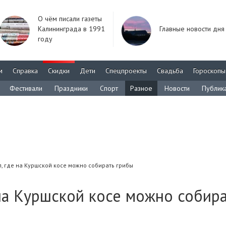
О чём писали газеты
Калининграда в 1991
Главные новости дня
году
м
Справка
Скидки
Дети
Спецпроекты
Свадьба
Гороскопы
Фестивали
Праздники
Спорт
Разное
Новости
Публик
, где на Куршской косе можно собирать грибы
на Куршской косе можно собир