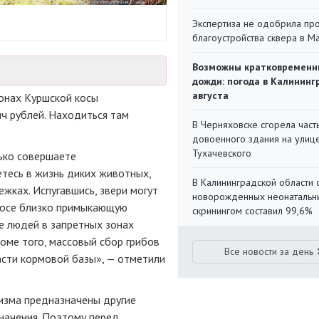
Экспертиза не одобрила пр
благоустройства сквера в 
Возможны кратковременн
дожди: погода в Калининг
августа
онах Куршской косы
ч рублей. Находиться там
В Черняховске сгорела част
довоенного здания на улиц
Тухачевского
ько совершаете
тесь в жизнь диких животных,
В Калининградской области 
ежках. Испугавшись, звери могут
новорожденных неонаталь
 косе близко примыкающую
скринингом составил 99,6%
е людей в запретных зонах
оме того, массовый сбор грибов
Все новости за день
асти кормовой базы», — отметили
изма предназначены другие
значения. Поэтому перед