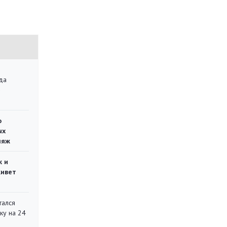
да
»
о
ых
ляж
ж и
живет
тался
ку на 24