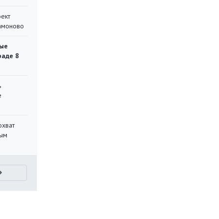
оект
Мамоново
ые
раде 8
ь
е
охват
ным