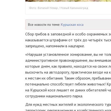
Фото: Виталий Невар / Новый Калининград
Все новости по теме:
Куршская коса
Cбор грибов в заповедной и особо охраняемых з
наказывается штрафами от трёх до четырёх тыся
запрещено, напомнили в нацпарке.
«Нарушая установленное зонирование, вы не тол
административное правонарушение, вы вмешивае
которые днем, как правило, находятся на своих л
выскочить на автодорогу, практически везде на
к местам их обитания. Таким образом, пребывани
потенциально способствует гибели животных! Кр
на Куршской косе лишает ее диких обитателей ч
сотрудники национального парка.
Для нужд местных жителей и экологического тур
территории: рекреационная и хозяйственного на