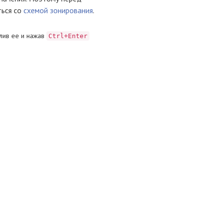
ться со
схемой зонирования
.
лив ее и нажав
Ctrl+Enter