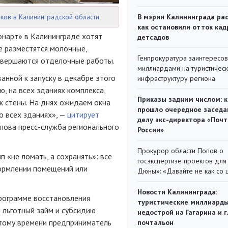
ков в Калининградской области
В мэрии Калининграда рас
как остановили отток кад
онарт» в Калининграде хотят
детсадов
де разместятся молочные,
Генпрокуратура заинтересов
авершаются отделочные работы.
миллиардами на туристичес
анной к запуску в декабре этого
инфраструктуру региона
ю, на всех зданиях комплекса,
Приказы задним числом: к
к стены. На днях ожидаем окна
прошло очередное заседа
о всех зданиях», —
цитирует
делу экс-директора «Поч
пова пресс-служба регионального
России»
Прокурор области Попов о
 «не ломать, а сохранять»: все
госэкспертизе проектов для
ормлении помещений или
Дюны»: «Давайте не как со
Новости Калининграда:
рограмме восстановления
туристические миллиарды
 льготный займ и субсидию
недострой на Гагарина и 
 тому времени предприниматель
почтальон