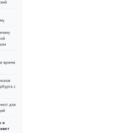
ский
уму
ричину
вой
ном
ее время
писков
рбурга с
мест для
ций
ж и
живет