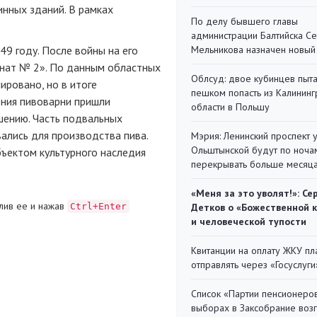
инных зданий. В рамках
По делу бывшего главы
администрации Балтийска С
9 году. После войны на его
Мельникова назначен новый
нат № 2». По данным областных
Облсуд: двое кубинцев пыта
ировано, но в итоге
пешком попасть из Калинин
ния пивоварни пришли
области в Польшу
ушению. Часть подвальных
ались для производства пива.
Мэрия: Ленинский проспект 
Ольштынской будут по ноча
ъектом культурного наследия
перекрывать больше месяц
«Меня за это уволят!»: Се
лив ее и нажав
Ctrl+Enter
Детков о «Божественной 
и человеческой тупости
Квитанции на оплату ЖКУ п
отправлять через «Госуслуги
Список «Партии пенсионеро
выборах в Заксобрание воз