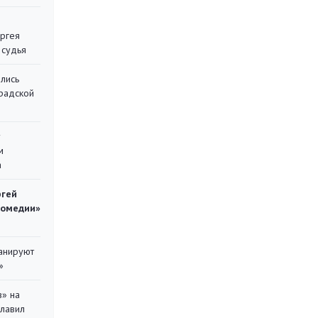
ергея
 судья
лись
градской
у
м
а
ргей
комедии»
ланируют
»
в» на
главил