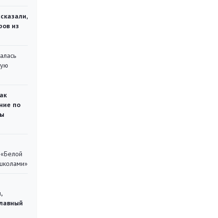
сказали,
ров из
алась
кую
ак
ние по
ты
 «Белой
 школами»
,
главный