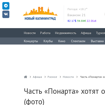
Погода:
+18.2°
Вакансии:
21
82.17$
94.84€
22.01zł
Новости
Работа
Недвижимость
Афиша
Туриз
Концерты
Клубы
Кино
Спектакли
Выставки
Афиша
Разное
Новости
Часть «Понарта» х
Часть «Понарта» хотят 
(фото)