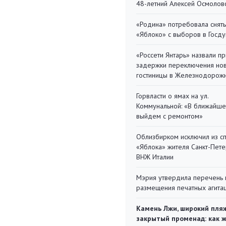
48-летний Алексей Осмолов
«Родина» потребовала снять
«Яблоко» с выборов в Госд
«Россети Янтарь» назвали п
задержки переключения но
гостиницы в Железнодорож
Горвласти о ямах на ул.
Коммунальной: «В ближайш
выйдем с ремонтом»
Облизбирком исключил из с
«Яблока» жителя Санкт-Пете
ВНЖ Италии
Мэрия утвердила перечень 
размещения печатных агита
Камень Лжи, широкий пля
закрытый променад: как 