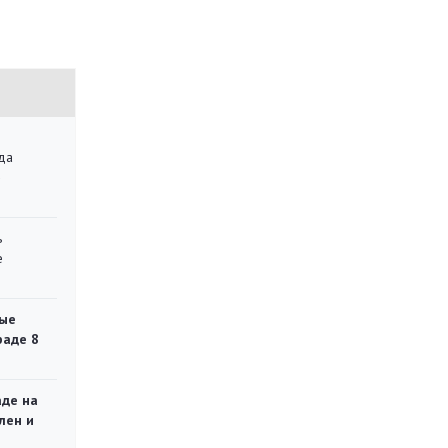
да
»
ь
е
ые
раде 8
аде на
лен и