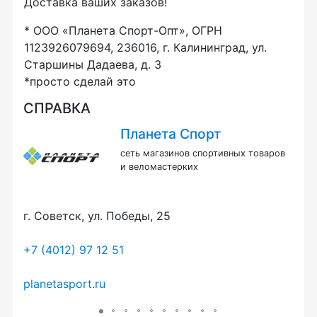
Доставка ваших заказов!
* ООО «Планета Спорт-Опт», ОГРН
1123926079694, 236016, г. Калининград, ул.
Старшины Дадаева, д. 3
*просто сделай это
СПРАВКА
Планета Спорт
ров
сеть магазинов спортивных товаров
и веломастерких
ина,
г. Советск, ул. Победы, 25
г. 
+7 (4012) 97 12 51
+7 
planetasport.ru
plan