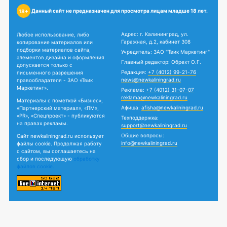
Данный сайт не предназначен для просмотра лицам младше 18 лет.
18+
Адрес: г. Калининград, ул.
Любое использование, либо
Гаражная, д.2, кабинет 308
копирование материалов или
подборки материалов сайта,
Учредитель: ЗАО "Твик Маркетинг"
элементов дизайна и оформления
Главный редактор: Обрехт О.Г.
допускается только с
Редакция:
+7 (4012) 99-21-76
письменного разрешения
news@newkaliningrad.ru
правообладателя - ЗАО «Твик
Маркетинг».
Реклама:
+7 (4012) 31-07-07
reklama@newkaliningrad.ru
Материалы с пометкой «Бизнес»,
Афиша:
afisha@newkaliningrad.ru
«Партнерский материал», «ПМ»,
«PR», «Спецпроект» - публикуются
Техподдержка:
на правах рекламы.
support@newkaliningrad.ru
Общие вопросы:
Сайт newkaliningrad.ru использует
info@newkaliningrad.ru
файлы cookie. Продолжая работу
с сайтом, вы соглашаетесь на
сбор и последующую
обработку
файлов cookie.