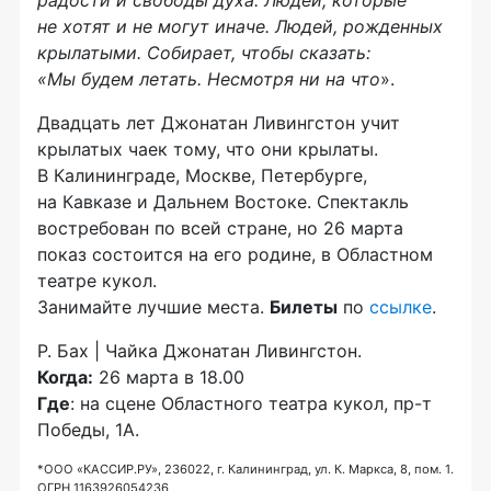
радости и свободы духа. Людей, которые
не хотят и не могут иначе. Людей, рожденных
крылатыми. Собирает, чтобы сказать:
«Мы будем летать. Несмотря ни на что
».
Двадцать лет Джонатан Ливингстон учит
крылатых чаек тому, что они крылаты.
В Калининграде, Москве, Петербурге,
на Кавказе и Дальнем Востоке. Спектакль
востребован по всей стране, но 26 марта
показ состоится на его родине, в Областном
театре кукол.
Занимайте лучшие места.
Билеты
по
ссылке
.
Р. Бах | Чайка Джонатан Ливингстон.
Когда:
26 марта в 18.00
Где
: на сцене Областного театра кукол, пр-т
Победы, 1А.
*ООО «КАССИР.РУ», 236022, г. Калининград, ул. К. Маркса, 8, пом. 1.
ОГРН 1163926054236