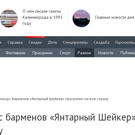
О чём писали газеты
Калининграда в 1991
Главные новости дня
году
м
Справка
Скидки
Дети
Спецпроекты
Свадьба
Гороскопы
Фестивали
Праздники
Спорт
Разное
Новости
Публик
онкурс барменов «Янтарный Шейкер» прогремит на всю страну
с барменов «Янтарный Шейкер
у