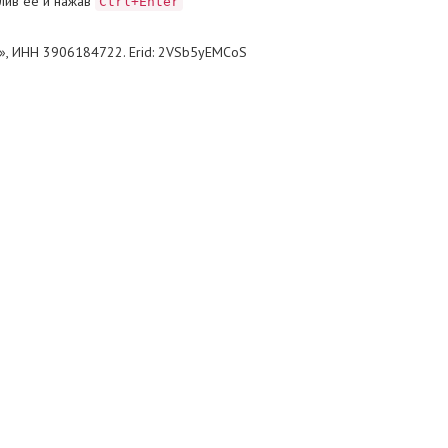
лив ее и нажав
Ctrl+Enter
», ИНН 3906184722. Erid: 2VSb5yEMCoS