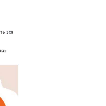
ть вся
ться