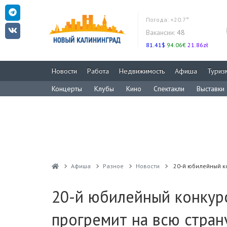
Погода:
+20.7°
Вакансии:
48
81.41$
94.06€
21.86zł
Новости
Работа
Недвижимость
Афиша
Туриз
Концерты
Клубы
Кино
Спектакли
Выставки
Афиша
Разное
Новости
20-й юбилейный к
20-й юбилейный конкур
прогремит на всю стран