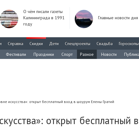
О чём писали газеты
Калининграда в 1991
Главные новости дня
году
м
Справка
Скидки
Дети
Спецпроекты
Свадьба
Гороскопы
Фестивали
Праздники
Спорт
Разное
Новости
Публик
вне искусства»: открыт бесплатный вход в шоурум Елены Гратий
скусства»: открыт бесплатный в