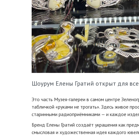
Шоурум Елены Гратий открыт для всех.
Это часть Музея-галереи в самом центре Зеленогр
табличкой «руками не трогать». Здесь живое про
старинными радиоприёмниками — и каждое издел
Бренд Елены Гратий создаёт украшения как предм
смысловая и художественная идея каждого ювели