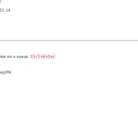
7
 55 14
лив ее и нажав
Ctrl+Enter
wpjVNJ