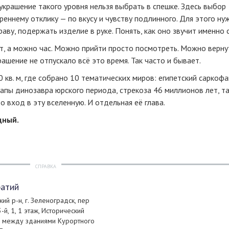
крашение такого уровня нельзя выбрать в спешке. Здесь выбор
еннему отклику — по вкусу и чувству подлинного. Для этого ну
аву, подержать изделие в руке. Понять, как оно звучит именно с
, а можно час. Можно прийти просто посмотреть. Можно верну
ашение не отпускало всё это время. Так часто и бывает.
 кв. м, где собрано 10 тематических миров: египетский саркофа
апы динозавра юрского периода, стрекоза 46 миллионов лет, т
 вход в эту вселенную. И отдельная её глава.
дный.
СПРАВКА
ратий
ий р-н, г. Зеленоградск, пер
-й, 1, 1 этаж, Исторический
ер между зданиями Курортного