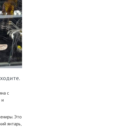
аходите.
ина с
 и
вениры. Это
ий янтарь,