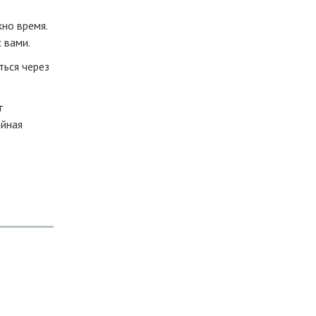
жно время.
 вами.
ться через
г
айная