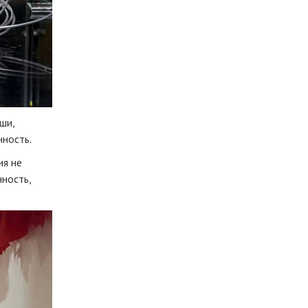
ши,
нность.
ия не
нность,