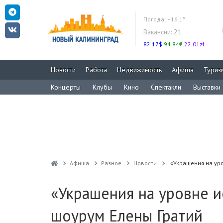
Погода:
+16.1°
Вакансии:
21
82.17$
94.84€
22.01zł
Новости
Работа
Недвижимость
Афиша
Туриз
Концерты
Клубы
Кино
Спектакли
Выставки
Афиша
Разное
Новости
«Украшения на уро
«Украшения на уровне и
шоурум Елены Гратий