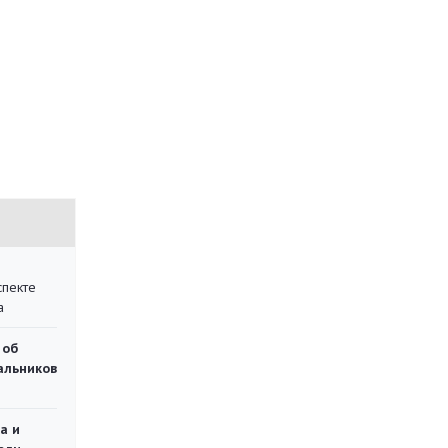
спекте
а
 об
чальников
а и