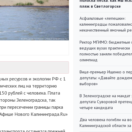
полоска песка: как мы иск
пляж в Светлогорске
Асфальтовые «лепешки»:
калининградцы пожаловалис
некачественный ямочный ре
Ректор МГИМО: бюджетные 
ведущих вузах практически
полностью заняли победите
олимпиад
Вице-премьер Ищенко о пе
депутаты: «Давайте дождем
ных ресурсов и экологии РФ с 1
выборов»
зических лиц на территорию
150 рублей с человека. Плата
В Зеленоградске на мандат 
стороны Зеленоградска, так
депутата Суворовой претен
при пересечении границы парка
четыре кандидата
«Афише Нового Калининграда.Ru»
Два человека погибли на во
Калининградской области за
тотранспорта останется прежней