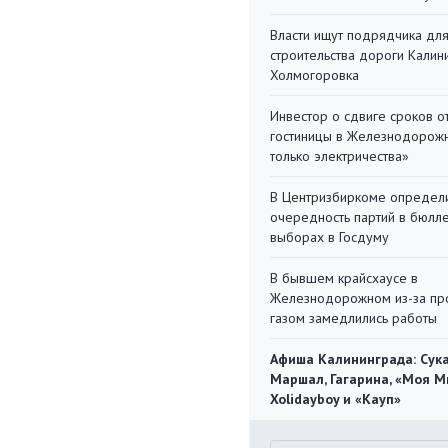
Власти ищут подрядчика дл
строительства дороги Калин
Холмогоровка
Инвестор о сдвиге сроков о
гостиницы в Железнодорожн
только электричества»
В Центризбиркоме определ
очередность партий в бюлл
выборах в Госдуму
В бывшем крайсхаусе в
Железнодорожном из-за пр
газом замедлились работы
Афиша Калининграда: Сука
Маршал, Гагарина, «Моя М
Xolidayboy и «Кауп»