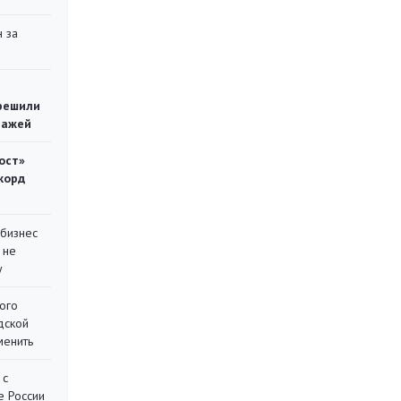
 за
решили
тажей
ост»
корд
 бизнес
 не
у
ого
дской
менить
 с
е России