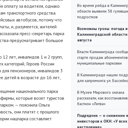
Во время рейда в Калининг
я оплату за водителя, однако
области выявили 58 гулявш
рам транспортного средства.
подростков
ейсовых автобусов, потому что
аты, и, разумеется, жителей
Возможны грозы: погода в
рассказала
пресс-секретарь
парка
Калининградской области
рства предусматривает большое
августа
Власти Калининграда сообщ
 12 лет, инвалидов 1 и 2 групп,
старте продаж абонементов
муниципальные парковки
х категорий, Героев России
а для пенсионеров, инвалидов 3
В Калининграде нашли под
е детей в возрасте до 16 лет,
для капремонта ул. Бассейн
сещение национального парка
В Музее Мирового океана
рфирмы, которые возят туристов
рассказали, как восстанавли
бастион «Литва»
парком. — пояснила Ольга
вость, они платят с прошлого
Подрядчик — о снижении 
ории нацпарка составляет
инвесторов к ОКН: «У всех
настроение»