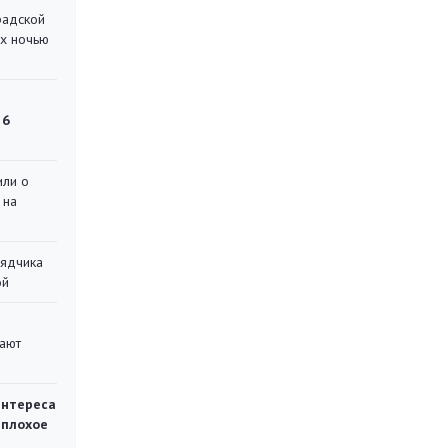
радской
их ночью
 6
или о
 на
рядчика
ой
вают
интереса
 плохое