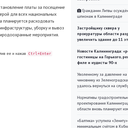
становление платы за посещение
Гражданин Литвы осуждён
ерой для всех национальных
шпионаж в Калининграде
ва планируется расходовать
инфраструктуры, уборку и вывоз
Застройщику сквера у
прокуратуры области раз
риродоохранные мероприятия.
увеличить здание до 11 э
Новости Калининграда: «р
лив ее и нажав
Ctrl+Enter
гостиницы на Горького, ре
филе и нудисты 90-х
Уволенному за давление на
чиновнику из Зеленоградска
удалось вернуться на служб
Нормативы градостроительн
проектирования Калинингра
области вновь планируют из
«Балтика» уступила «Зениту»
минимальным счётом в Кубк