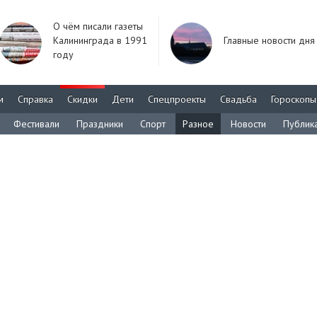
О чём писали газеты
Калининграда в 1991
Главные новости дня
году
м
Справка
Скидки
Дети
Спецпроекты
Свадьба
Гороскопы
Фестивали
Праздники
Спорт
Разное
Новости
Публик