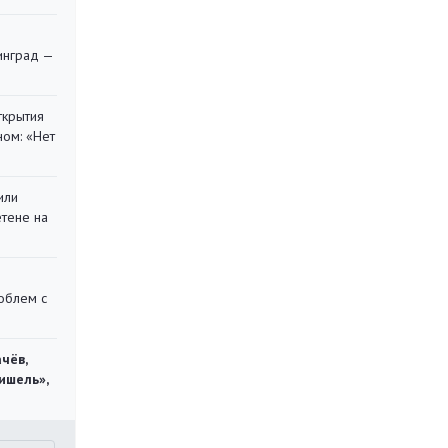
я
инград —
ткрытия
ом: «Нет
или
етене на
облем с
чёв,
ишель»,