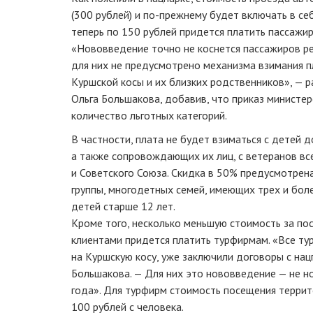
(300 рублей) и
по-прежнему
будет включать в себ
теперь по 150 рублей придется платить пассажи
«Нововведение точно не коснется пассажиров р
для них не предусмотрено механизма взимания пл
Куршской косы и их близких родственников», — 
Ольга Большакова, добавив, что приказ министе
количество льготных категорий.
В частности, плата не будет взиматься с детей до
а также сопровождающих их лиц, с ветеранов все
и Советского Союза. Скидка в 50% предусмотрен
группы, многодетных семей, имеющих трех и боле
детей старше 12 лет.
Кроме того, несколько меньшую стоимость за по
клиентами придется платить турфирмам. «Все ту
на Куршскую косу, уже заключили договоры с нац
Большакова. — Для них это нововведение — не но
года». Для турфирм стоимость посещения террит
100 рублей с человека.