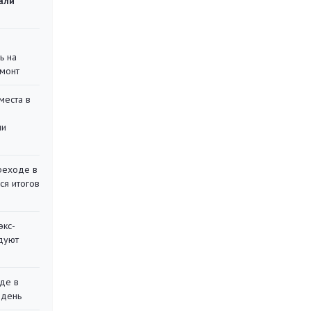
али
ь на
монт
места в
ли
реходе в
ся итогов
экс-
дуют
де в
 день