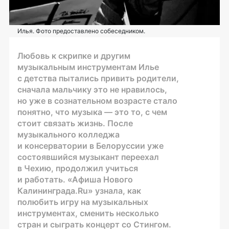
Илья. Фото предоставлено собеседником.
Любовь к скрипке и другим
музыкальным инструментам Илье
с детства пытались привить родители,
сначала мальчику это не нравилось,
но уже в сознательном возрасте стало
понятно, что музыка — это то, с чем
стоит связать жизнь. После
музыкального колледжа
и консерватории в Белоруссии уже
состоявшийся музыкант переехал
в Чехию, продолжил учиться
и работать. «Афиша Нового
Калининграда.Ru» узнала, как
полюбить игру на музыкальных
инструментах, сменить несколько
стран и сыграть концерт со Стингом.