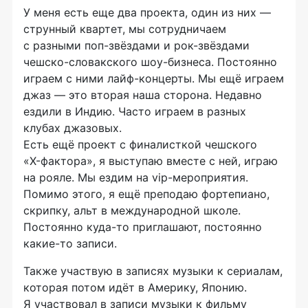
У меня есть еще два проекта, один из них —
струнный квартет, мы сотрудничаем
с разными
поп-звёздами
и
рок-звёздами
чешско-словакского
шоу-бизнеса
. Постоянно
играем с ними
лайф-концерты
. Мы ещё играем
джаз — это вторая наша сторона. Недавно
ездили в Индию. Часто играем в разных
клубах джазовых.
Есть ещё проект с финалисткой чешского
«X-фактора»
, я выступаю вместе с ней, играю
на рояле. Мы ездим на
vip-мероприятия
.
Помимо этого, я ещё преподаю фортепиано,
скрипку, альт в международной школе.
Постоянно
куда-то
приглашают, постоянно
какие-то
записи.
Также участвую в записях музыки к сериалам,
которая потом идёт в Америку, Японию.
Я участвовал в записи музыки к фильму