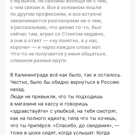
с музыкой, не связаны вообще ни с чем,
с чем связан я. Все в основном пошли
по другим профессиям, и все встречи
заканчиваются разговорами ни о чем,
я рассказываю, что делаю
то-то
, был
сейчас там, играл со Стингом недавно,
а они в ответ — «ну понятно, а у нас,
короче» — и через каждое слово мат.
Что-то
не получается у меня общаться,
слишком разные круги.
В Калининграде всё как было, так и осталось.
Честно, было бы обидно вернуться в Россию
назад.
Люди не привыкли, что ты подходишь
в магазине на кассу и говоришь
«здравствуйте» с улыбкой, на тебя смотрят,
как на полного идиота, типа что ты хочешь,
что ты припёрся. «Спасибо, до свидания», —
тоже в шоке сидят, когда услышат. Когда