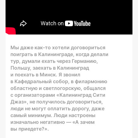
Мы даже
как-то
хотели договориться
поиграть в Калининграде, когда делали
тур, думали ехать через Германию,
Польшу, заехать в Калининград
и поехать в Минск. Я звонил
в Кафедральный собор, в филармонию
областную и светлогорскую, общался
с организаторами «Калининград Сити
Джаз», не получилось договориться,
люди не могут оплатить дорогу, даже
самый минимум. Люди настроены
изначально негативно — «А зачем
вы приедете?».