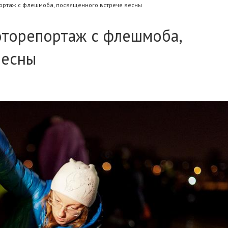
ортаж с флешмоба, посвященного встрече весны
оторепортаж с флешмоба,
весны