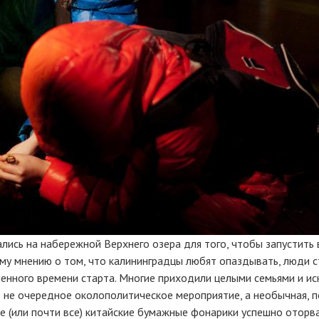
ись на набережной Верхнего озера для того, чтобы запустить 
му мнению о том, что калининградцы любят опаздывать, люди с
ченного времени старта. Многие приходили целыми семьями и ис
 не очередное околополитическое мероприятие, а необычная, п
се (или почти все) китайские бумажные фонарики успешно оторв