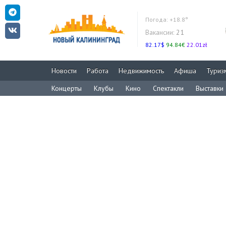
Погода:
+18.8°
Вакансии:
21
82.17$
94.84€
22.01zł
Новости
Работа
Недвижимость
Афиша
Туриз
Концерты
Клубы
Кино
Спектакли
Выставки