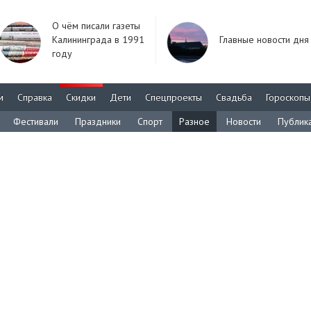
О чём писали газеты
Калининграда в 1991
Главные новости дня
году
м
Справка
Скидки
Дети
Спецпроекты
Свадьба
Гороскопы
Фестивали
Праздники
Спорт
Разное
Новости
Публик