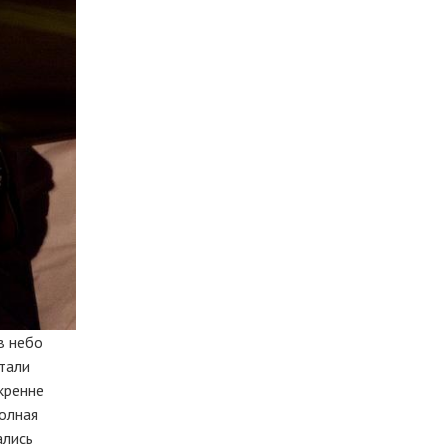
в небо
тали
кренне
олная
ались