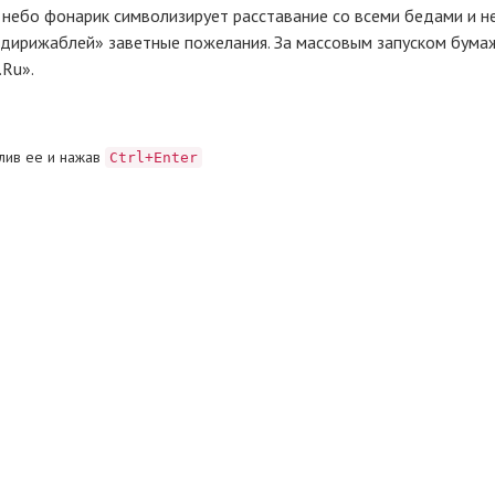
 небо фонарик символизирует расставание со всеми бедами и н
 «дирижаблей» заветные пожелания. За массовым запуском бум
Ru».
лив ее и нажав
Ctrl+Enter