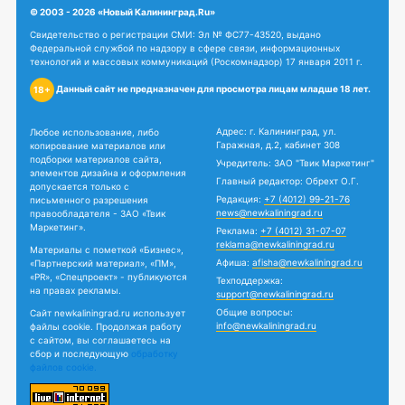
© 2003 - 2026 «Новый Калининград.Ru»
Свидетельство о регистрации СМИ: Эл № ФС77-43520, выдано
Федеральной службой по надзору в сфере связи, информационных
технологий и массовых коммуникаций (Роскомнадзор) 17 января 2011 г.
Данный сайт не предназначен для просмотра лицам младше 18 лет.
18+
Адрес: г. Калининград, ул.
Любое использование, либо
Гаражная, д.2, кабинет 308
копирование материалов или
подборки материалов сайта,
Учредитель: ЗАО "Твик Маркетинг"
элементов дизайна и оформления
Главный редактор: Обрехт О.Г.
допускается только с
Редакция:
+7 (4012) 99-21-76
письменного разрешения
news@newkaliningrad.ru
правообладателя - ЗАО «Твик
Маркетинг».
Реклама:
+7 (4012) 31-07-07
reklama@newkaliningrad.ru
Материалы с пометкой «Бизнес»,
Афиша:
afisha@newkaliningrad.ru
«Партнерский материал», «ПМ»,
«PR», «Спецпроект» - публикуются
Техподдержка:
на правах рекламы.
support@newkaliningrad.ru
Общие вопросы:
Сайт newkaliningrad.ru использует
info@newkaliningrad.ru
файлы cookie. Продолжая работу
с сайтом, вы соглашаетесь на
сбор и последующую
обработку
файлов cookie.