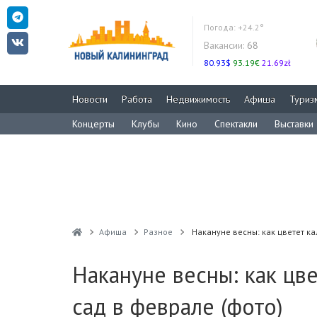
Погода:
+24.2°
Вакансии:
68
80.93$
93.19€
21.69zł
Новости
Работа
Недвижимость
Афиша
Туриз
Концерты
Клубы
Кино
Спектакли
Выставки
Афиша
Разное
Накануне весны: как цветет к
Накануне весны: как цв
сад в феврале (фото)