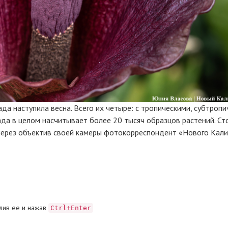
да наступила весна. Всего их четыре: с тропическими, субтроп
сада в целом насчитывает более 20 тысяч образцов растений. Ст
 через объектив своей камеры фотокорреспондент «Нового Кал
лив ее и нажав
Ctrl+Enter