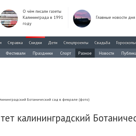
О чём писали газеты
Калининграда в 1991
Главные новости дня
году
м
Справка
Скидки
Дети
Спецпроекты
Свадьба
Гороскопы
Фестивали
Праздники
Спорт
Разное
Новости
Публик
алининградский Ботанический сад в феврале (фото)
етет калининградский Ботаниче