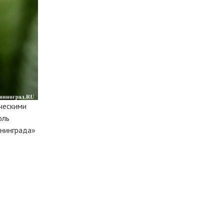
ическими
оль
ининграда»