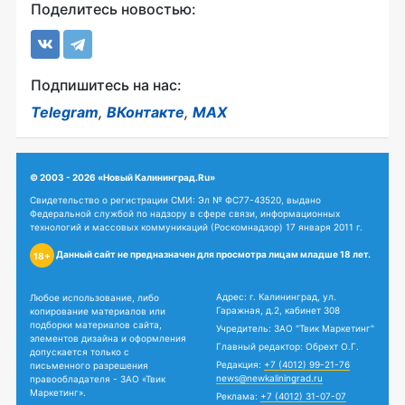
Поделитесь новостью:
Подпишитесь на нас:
Telegram
,
ВКонтакте
,
MAX
© 2003 - 2026 «Новый Калининград.Ru»
Свидетельство о регистрации СМИ: Эл № ФС77-43520, выдано
Федеральной службой по надзору в сфере связи, информационных
технологий и массовых коммуникаций (Роскомнадзор) 17 января 2011 г.
Данный сайт не предназначен для просмотра лицам младше 18 лет.
18+
Адрес: г. Калининград, ул.
Любое использование, либо
Гаражная, д.2, кабинет 308
копирование материалов или
подборки материалов сайта,
Учредитель: ЗАО "Твик Маркетинг"
элементов дизайна и оформления
Главный редактор: Обрехт О.Г.
допускается только с
Редакция:
+7 (4012) 99-21-76
письменного разрешения
news@newkaliningrad.ru
правообладателя - ЗАО «Твик
Маркетинг».
Реклама:
+7 (4012) 31-07-07