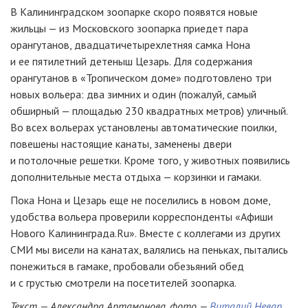
В Калининградском зоопарке скоро появятся новые
жильцы — из Московского зоопарка приедет пара
орангутанов, двадцатичетырехлетняя самка Нона
и ее пятилетний детеныш Цезарь. Для содержания
орангутанов в «Тропическом доме» подготовлено три
новых вольера: два зимних и один (пожалуй, самый
обширный — площадью 230 квадратных метров) уличный.
Во всех вольерах установлены автоматические поилки,
повешены настоящие канаты, заменены двери
и потолочные решетки. Кроме того, у животных появились
дополнительные места отдыха — корзинки и гамаки.
Пока Нона и Цезарь еще не поселились в новом доме,
удобства вольера проверили корреспонденты «Афиши
Нового Калининграда.Ru». Вместе с коллегами из других
СМИ мы висели на канатах, валялись на пеньках, пытались
понежиться в гамаке, пробовали обезьяний обед
и с грустью смотрели на посетителей зоопарка.
Текст — Александра Артамонова, фото —
Виталий Невар
,