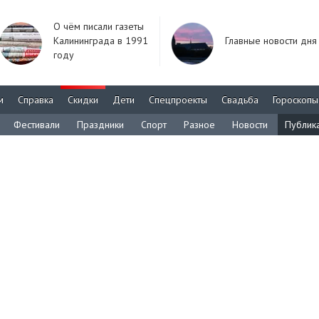
О чём писали газеты
Калининграда в 1991
Главные новости дня
году
м
Справка
Скидки
Дети
Спецпроекты
Свадьба
Гороскопы
Фестивали
Праздники
Спорт
Разное
Новости
Публик