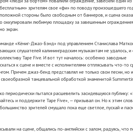
ором «люди за бортом» повалили ограждение, завесили один из
«бесплатным» зрителям свое «фи» по поводу произошедшего го
оположной стороны было свободным от баннеров, и сцена оказа
вно оккупировали любимую площадку за завешенным ограждением
но экран.
команде «Кёниг-Джаз-Бэнд» под управлением Станислава Матков
ающих слушателей калининградским музыкантам не удалось, и 
оллективу Tape Five. И вот тут началось: особенно заводные
ускаться к сцене и вместе с исполнителями отплясывать что-то 
гом. Причем джаз-бенд представлял не только свои песни, но 
ы своеобразной танцевальной обработкой знаменитой Summerti
ко периодически пытался расшевелить засидевшуюся публику: 
айтесь и поддержите Tape Five», — призывал он. Но к этим сло
 большинство зрителей смущало пока еще светлое, пускай и пас
сывали на сцене, общались по-английски с залом, радуясь, что 