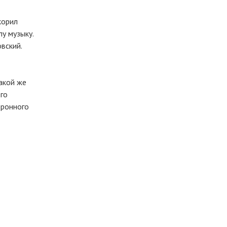
корил
у музыку.
вский.
какой же
го
оронного