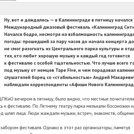
Ну, вот и дождались — в Калининграде в пятницу начался 
Международный джазовый фестиваль «Калининград Сити
Начался бодро, несмотря на взбалмошность калининград
погоды: прошедший за пару часов до начала концерта д
не смог разогнать из Центрального парка культуры и отд
тех, кто любит хорошую музыку и каждый год готовится
к фестивалю с особой тщательностью. Что лучше всего 
под музыку от немцев Tape Five, и чем порадовал калини
слушателей борец со «стабильностью» Андрей Макареви
наблюдали корреспонденты «Афиши Нового Калининграда
 ЦПКиО вечером в пятницу, было видно, что местные почитатели
сь к фестивалю. По Летнему театру парка мелькали босоножки н
под шляп лица. Люди жаждали музыки, встреч, знакомств, общени
а забором фестиваля. Однако в этот раз организаторы, памятуя