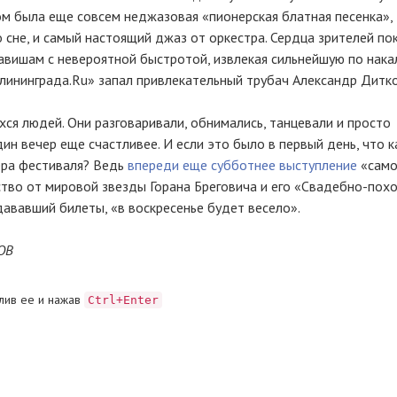
ом была еще совсем неджазовая «пионерская блатная песенка»,
 сне, и самый настоящий джаз от оркестра. Сердца зрителей по
лавишам с невероятной быстротой, извлекая сильнейшую по накал
лининграда.Ru» запал привлекательный трубач Александр Дитко
я людей. Они разговаривали, обнимались, танцевали и просто
ин вечер еще счастливее. И если это было в первый день, что 
ера фестиваля? Ведь
впереди еще субботнее выступление
«само
ство от мировой звезды Горана Бреговича и его «Свадебно-пох
дававший билеты, «в воскресенье будет весело».
ОВ
лив ее и нажав
Ctrl+Enter