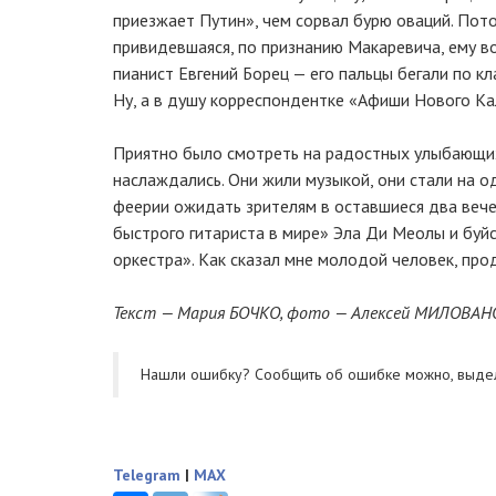
приезжает Путин», чем сорвал бурю оваций. Пот
привидевшаяся, по признанию Макаревича, ему во
пианист Евгений Борец — его пальцы бегали по к
Ну, а в душу корреспондентке «Афиши Нового Ка
Приятно было смотреть на радостных улыбающихс
наслаждались. Они жили музыкой, они стали на од
феерии ожидать зрителям в оставшиеся два веч
быстрого гитариста в мире» Эла Ди Меолы и буй
оркестра». Как сказал мне молодой человек, про
Текст — Мария БОЧКО, фото — Алексей МИЛОВАН
Нашли ошибку? Cообщить об ошибке можно, выде
Telegram
|
MAX