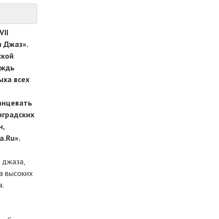
VII
 Джаз».
ской
ождь
ыха всех
танцевать
нградских
ч,
.Ru».
 джаза,
а высоких
я.