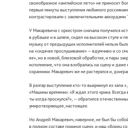
своеобразное «английское лето» не приносит б
первые минуты выступления любимого россиянами
контрастировали с заключительными аккордами T
У Макаревича с оркестром сначала получился ис
в рубашке и в шляпе, сидел на высоком стуле и п
музыку от предыдущих исполнителей нельзя было
на «сидячее прослушивание» — вдумчиво и со см
ее», но в новой, блюзовой обработке, и пары за
исполнение, что она взобралась на сцену и даже
охранники. Макаревич же не растерялся и, доигра
В разгар выступления кто-то выкрикнул из зала 
«Машины времени». «Я ждал этого крика. Всегда 
ты когда проснулся?», — обратился отечественный
умиротворяющее, настоящее.
Но Андрей Макаревич, наверное, не был бы собой
в полном составе покинул сцену, и наш «борец с