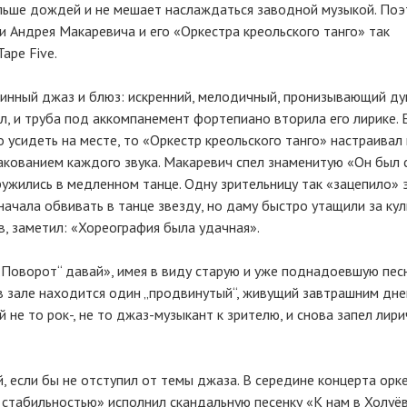
ольше дождей и не мешает наслаждаться заводной музыкой. По
 Андрея Макаревича и его «Оркестра креольского танго» так
ape Five.
тинный джаз и блюз: искренний, мелодичный, пронизывающий душ
ел, и труба под аккомпанемент фортепиано вторила его лирике. 
 усидеть на месте, то «Оркестр креольского танго» настраивал
акованием каждого звука. Макаревич спел знаменитую «Он был
кружились в медленном танце. Одну зрительницу так «зацепило» 
 начала обвивать в танце звезду, но даму быстро утащили за ку
в, заметил: «Хореография была удачная».
«„Поворот“ давай», имея в виду старую и уже поднадоевшую пе
в зале находится один „продвинутый“, живущий завтрашним днем
 не то рок-, не то джаз-музыкант к зрителю, и снова запел лири
, если бы не отступил от темы джаза. В середине концерта орк
о стабильностью» исполнил скандальную песенку «К нам в Холуё