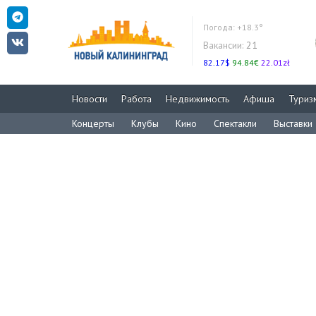
Погода:
+18.3°
Вакансии:
21
82.17$
94.84€
22.01zł
Новости
Работа
Недвижимость
Афиша
Туриз
Концерты
Клубы
Кино
Спектакли
Выставки