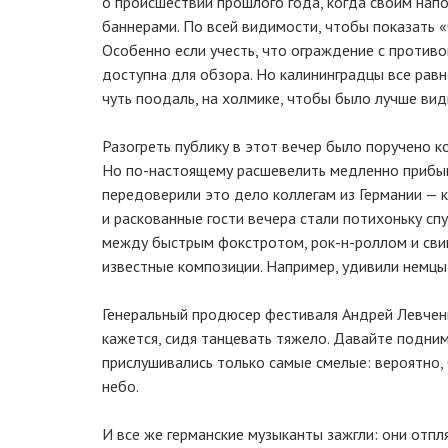
о происшествии прошлого года, когда своим нап
баннерами. По всей видимости, чтобы показать 
Особенно если учесть, что ограждение с против
доступна для обзора. Но калининградцы все ра
чуть поодаль, на холмике, чтобы было лучше вид
Разогреть публику в этот вечер было поручено 
Но по-настоящему расшевелить медленно прибыв
передоверили это дело коллегам из Германии — к
и раскованные гости вечера стали потихоньку сп
между быстрым фокстротом, рок-н-роллом и свин
известные композиции. Например, удивили немц
Генеральный продюсер фестиваля Андрей Левчен
кажется, сидя танцевать тяжело. Давайте подним
прислушивались только самые смелые: вероятно,
небо.
И все же германские музыканты зажгли: они отпля