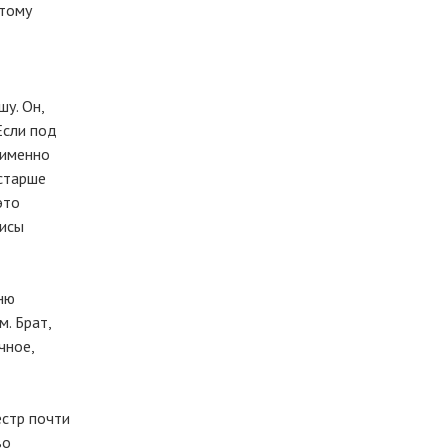
этому
у. Он,
Если под
 именно
 старше
это
лисы
сню
. Брат,
чное,
естр почти
во