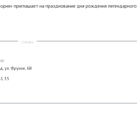
йфория» приглашает на празднование дня рождения легендарног
СПРАВКА
бар
д, ул. Фрунзе, 6В
51 35