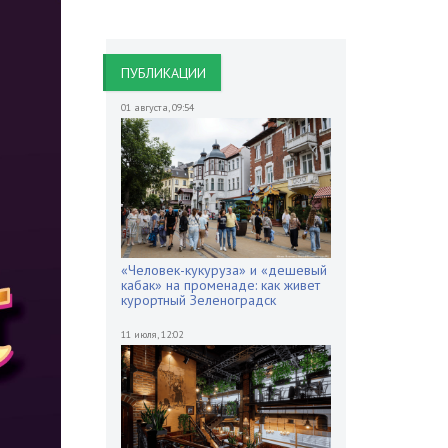
ПУБЛИКАЦИИ
01 августа
,
09:54
«Человек-кукуруза» и «дешевый
кабак» на променаде: как живет
курортный Зеленоградск
11 июля
,
12:02