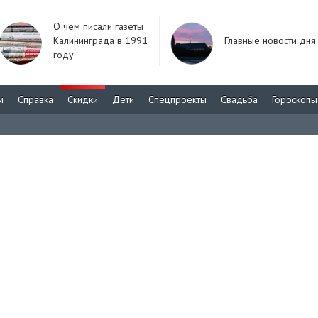
О чём писали газеты
Калининграда в 1991
Главные новости дня
году
м
Справка
Скидки
Дети
Спецпроекты
Свадьба
Гороскопы