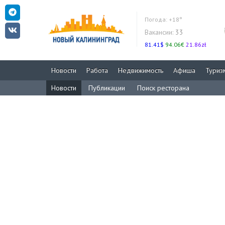
Погода:
+18°
Вакансии:
33
81.41$
94.06€
21.86zł
Новости
Работа
Недвижимость
Афиша
Туриз
Новости
Публикации
Поиск ресторана