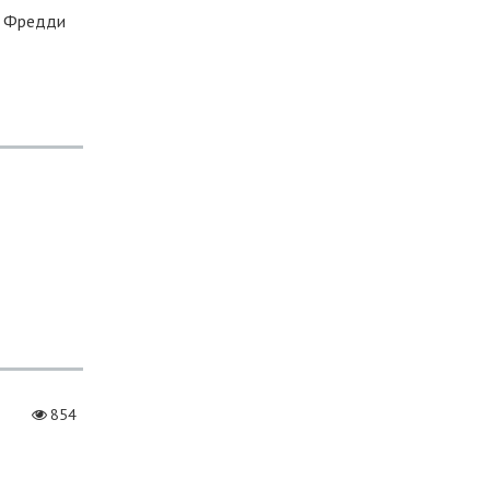
о Фредди
854