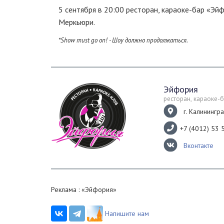
5 сентября в 20:00 ресторан, караоке-бар «Э
Меркьюри.
*
Show must go on! -
Шоу должно продолжаться.
Эйфория
ресторан, караоке-
г. Калинингра
+7 (4012) 53 
Вконтакте
Реклама : «Эйфория»
Напишите нам