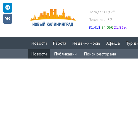
Погода:
+19.2°
Вакансии:
32
81.41$
94.06€
21.86zł
Новости
Работа
Недвижимость
Афиша
Туриз
Новости
Публикации
Поиск ресторана