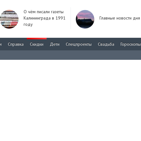
О чём писали газеты
Калининграда в 1991
Главные новости дня
году
м
Справка
Скидки
Дети
Спецпроекты
Свадьба
Гороскопы