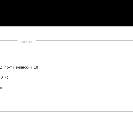
СПРАВКА
д, пр-т Ленинский, 18
10 73
ru