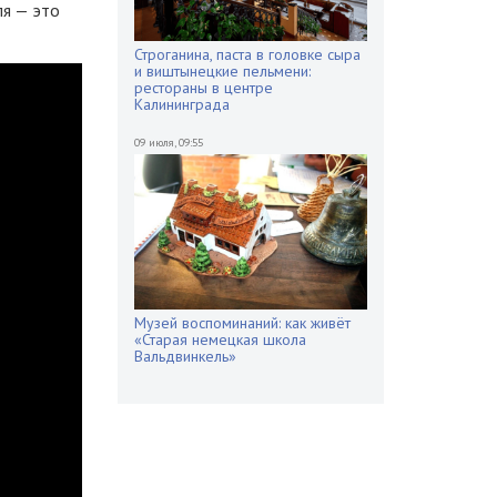
ля — это
Строганина, паста в головке сыра
и виштынецкие пельмени:
рестораны в центре
Калининграда
09 июля
,
09:55
Музей воспоминаний: как живёт
«Старая немецкая школа
Вальдвинкель»