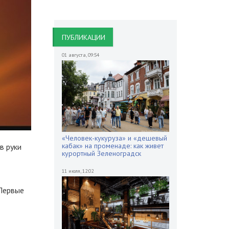
ПУБЛИКАЦИИ
01 августа
,
09:54
«Человек-кукуруза» и «дешевый
кабак» на променаде: как живет
в руки
курортный Зеленоградск
11 июля
,
12:02
«Первые