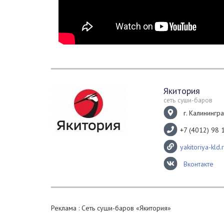
Якитория
сеть суши-баров
г. Калинингра
+7 (4012) 98 
yakitoriya-kld.
Вконтакте
Реклама : Сеть суши-баров «Якитория»