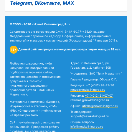
Telegram
,
ВКонтакте
,
MAX
© 2003 - 2026 «Новый Калининград.Ru»
Свидетельство о регистрации СМИ: Эл № ФС77-43520, выдано
Федеральной службой по надзору в сфере связи, информационных
технологий и массовых коммуникаций (Роскомнадзор) 17 января 2011 г.
Данный сайт не предназначен для просмотра лицам младше 18 лет.
18+
Адрес: г. Калининград, ул.
Любое использование, либо
Гаражная, д.2, кабинет 308
копирование материалов или
подборки материалов сайта,
Учредитель: ЗАО "Твик Маркетинг"
элементов дизайна и оформления
Главный редактор: Обрехт О.Г.
допускается только с
Редакция:
+7 (4012) 99-21-76
письменного разрешения
news@newkaliningrad.ru
правообладателя - ЗАО «Твик
Маркетинг».
Реклама:
+7 (4012) 31-07-07
reklama@newkaliningrad.ru
Материалы с пометкой «Бизнес»,
Афиша:
afisha@newkaliningrad.ru
«Партнерский материал», «ПМ»,
«PR», «Спецпроект» - публикуются
Техподдержка:
на правах рекламы.
support@newkaliningrad.ru
Общие вопросы:
Сайт newkaliningrad.ru использует
info@newkaliningrad.ru
файлы cookie. Продолжая работу
с сайтом, вы соглашаетесь на