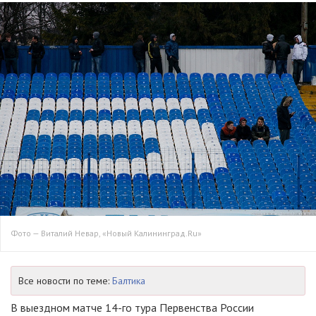
Фото — Виталий Невар, «Новый Калининград.Ru»
Все новости по теме:
Балтика
В выездном матче
14-го
тура Первенства России