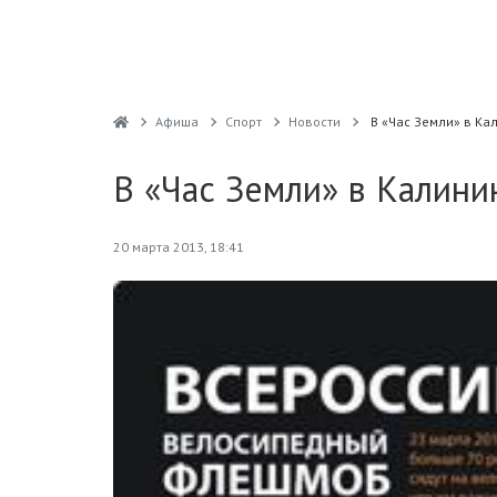
Афиша
Спорт
Новости
В «Час Земли» в К
В «Час Земли» в Калин
20 марта 2013, 18:41