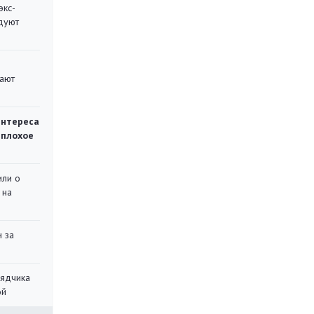
экс-
дуют
вают
интереса
 плохое
или о
 на
 за
рядчика
ой