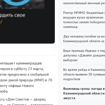
некачественный ямочный ре
Ректор МГИМО: бюджетные 
ведущих вузах практически
полностью заняли победите
олимпиад
Два человека погибли на во
Калининградской области за
Вице-премьер Ищенко о пе
депутаты: «Давайте дождем
выборов»
риглашает калининградцев
чером в субботу 23 марта,
Во время рейда в Калининг
ятие приурочено к глобальной
области выявили 58 гулявш
подростков
ндом дикой природы (WWF) в 70
денту «Афиши Нового
Возможны грозы: погода в
моба.
Калининградской области
августа
уту «Дом Советов — дворец
ро — ул. Сергеева — велодорожка