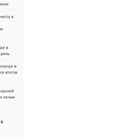
монт
места в
ли
де в
 день
реходе в
ся итогов
радской
их ночью
 6