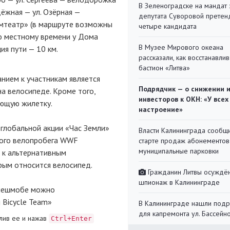
В Зеленоградске на мандат 
дёжная — ул. Озёрная —
депутата Суворовой претен
рамтеатр» (в маршруте возможны
четыре кандидата
по местному времени у Дома
В Музее Мирового океана
ия пути — 10 км.
рассказали, как восстанавли
бастион «Литва»
нием к участникам является
Подрядчик — о снижении 
на велосипеде. Кроме того,
инвесторов к ОКН: «У всех
ющую жилетку.
настроение»
глобальной акции «Час Земли»
Власти Калининграда сообщ
вого велопробега WWF
старте продаж абонементов
муниципальные парковки
 к альтернативным
рым относится велосипед.
Гражданин Литвы осуждён
шпионаж в Калининграде
лешмобе можно
 Bicycle Team»
В Калининграде нашли под
для капремонта ул. Бассейн
лив ее и нажав
Ctrl+Enter