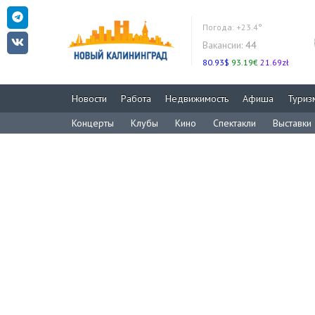
Погода:
+23.4°
Вакансии:
44
80.93$
93.19€
21.69zł
Новости
Работа
Недвижимость
Афиша
Туриз
Концерты
Клубы
Кино
Спектакли
Выставки