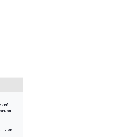
ской
асная
альной