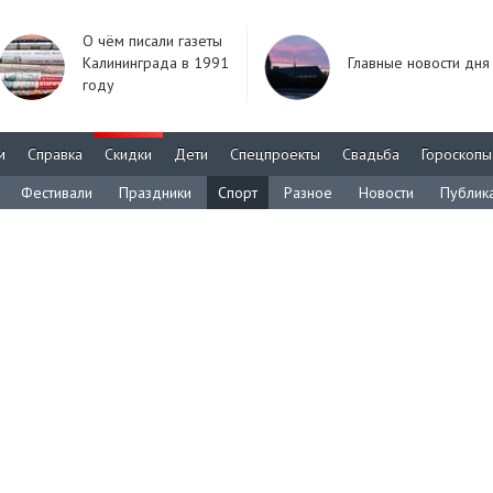
О чём писали газеты
Калининграда в 1991
Главные новости дня
году
м
Справка
Скидки
Дети
Спецпроекты
Свадьба
Гороскопы
Фестивали
Праздники
Спорт
Разное
Новости
Публик