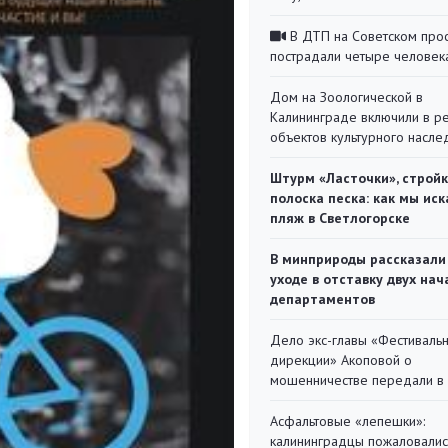
В ДТП на Советском про
пострадали четыре человек
Дом на Зоологической в
Калининграде включили в р
объектов культурного насле
Штурм «Ласточки», стройк
полоска песка: как мы иск
пляж в Светлогорске
В минприроды рассказали
уходе в отставку двух на
департаментов
Дело экс-главы «Фестиваль
дирекции» Акоповой о
мошенничестве передали в
Асфальтовые «лепешки»:
калининградцы пожаловалис