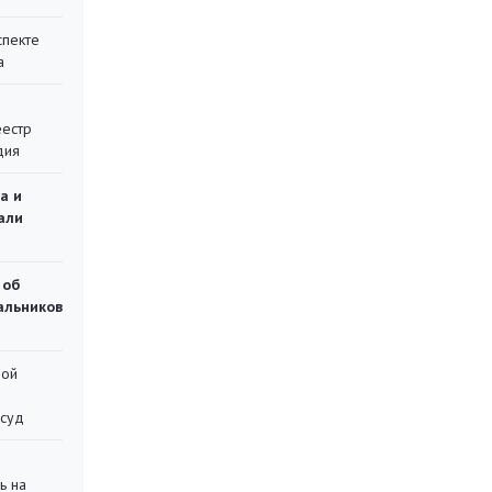
спекте
а
еестр
дия
а и
али
 об
чальников
ной
 суд
ь на