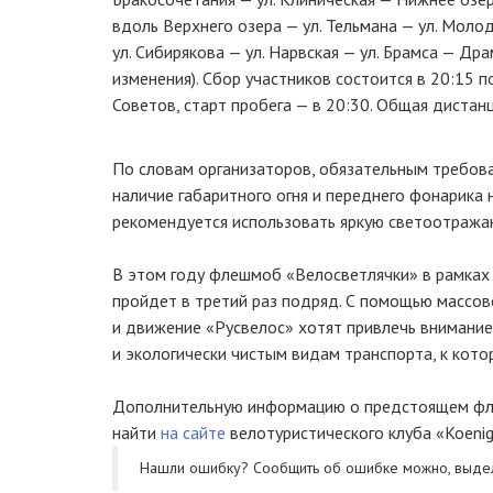
вдоль Верхнего озера — ул. Тельмана — ул. Моло
ул. Сибирякова — ул. Нарвская — ул. Брамса — Д
изменения). Сбор участников состоится в 20:15 
Советов, старт пробега — в 20:30. Общая дистанц
По словам организаторов, обязательным требова
наличие габаритного огня и переднего фонарика 
рекомендуется использовать яркую светоотража
В этом году флешмоб «Велосветлячки» в рамках 
пройдет в третий раз подряд. С помощью массо
и движение «Русвелос» хотят привлечь внимание
и экологически чистым видам транспорта, к кото
Дополнительную информацию о предстоящем ф
найти
на сайте
велотуристического клуба «Koenig
Нашли ошибку? Cообщить об ошибке можно, выде