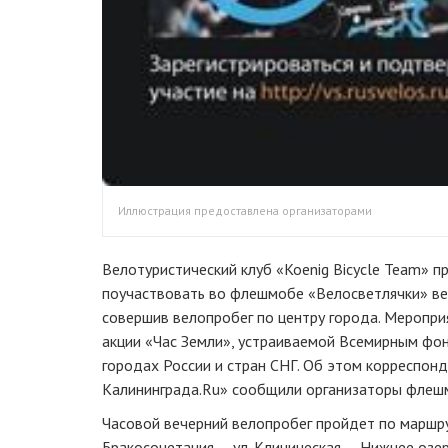
Иллюстрация предоставлена организаторами
Велотуристический клуб «Koenig Bicycle Team» п
поучаствовать во флешмобе «Велосветлячки» ве
совершив велопробег по центру города. Меропри
акции «Час Земли», устраиваемой Всемирным фо
городах России и стран СНГ. Об этом корреспон
Калининграда.Ru» сообщили организаторы флеш
Часовой вечерний велопробег пройдет по маршр
Бракосочетания — ул. Клиническая — Нижнее озе