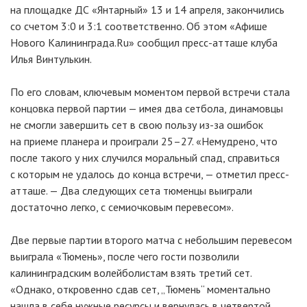
на площадке ДС «Янтарный» 13 и 14 апреля, закончились
со счетом 3:0 и 3:1 соответственно. Об этом «Афише
Нового Калининграда.Ru» сообщил пресс-атташе клуба
Илья Винтулькин.
По его словам, ключевым моментом первой встречи стала
концовка первой партии — имея два сетбола, динамовцы
не смогли завершить сет в свою пользу из-за ошибок
на приеме планера и проиграли 25–27. «Немудрено, что
после такого у них случился моральный спад, справиться
с которым не удалось до конца встречи, — отметил пресс-
атташе. — Два следующих сета тюменцы выиграли
достаточно легко, с семиочковым перевесом».
Две первые партии второго матча с небольшим перевесом
выиграла «Тюмень», после чего гости позволили
калининградским волейболистам взять третий сет.
«Однако, откровенно сдав сет, „Тюмень“ моментально
нашла в себе нужные ресурсы и вернулась в четвертой