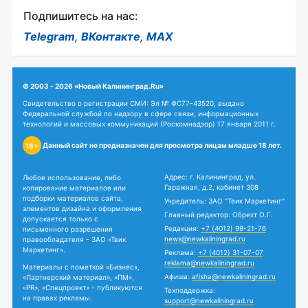
Подпишитесь на нас:
Telegram
,
ВКонтакте
,
MAX
© 2003 - 2026 «Новый Калининград.Ru»
Свидетельство о регистрации СМИ: Эл № ФС77-43520, выдано
Федеральной службой по надзору в сфере связи, информационных
технологий и массовых коммуникаций (Роскомнадзор) 17 января 2011 г.
Данный сайт не предназначен для просмотра лицам младше 18 лет.
18+
Адрес: г. Калининград, ул.
Любое использование, либо
Гаражная, д.2, кабинет 308
копирование материалов или
подборки материалов сайта,
Учредитель: ЗАО "Твик Маркетинг"
элементов дизайна и оформления
Главный редактор: Обрехт О.Г.
допускается только с
Редакция:
+7 (4012) 99-21-76
письменного разрешения
news@newkaliningrad.ru
правообладателя - ЗАО «Твик
Маркетинг».
Реклама:
+7 (4012) 31-07-07
reklama@newkaliningrad.ru
Материалы с пометкой «Бизнес»,
Афиша:
afisha@newkaliningrad.ru
«Партнерский материал», «ПМ»,
«PR», «Спецпроект» - публикуются
Техподдержка:
на правах рекламы.
support@newkaliningrad.ru