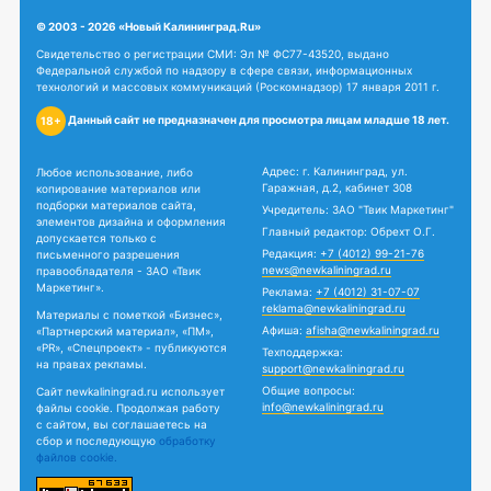
© 2003 - 2026 «Новый Калининград.Ru»
Свидетельство о регистрации СМИ: Эл № ФС77-43520, выдано
Федеральной службой по надзору в сфере связи, информационных
технологий и массовых коммуникаций (Роскомнадзор) 17 января 2011 г.
Данный сайт не предназначен для просмотра лицам младше 18 лет.
18+
Адрес: г. Калининград, ул.
Любое использование, либо
Гаражная, д.2, кабинет 308
копирование материалов или
подборки материалов сайта,
Учредитель: ЗАО "Твик Маркетинг"
элементов дизайна и оформления
Главный редактор: Обрехт О.Г.
допускается только с
Редакция:
+7 (4012) 99-21-76
письменного разрешения
news@newkaliningrad.ru
правообладателя - ЗАО «Твик
Маркетинг».
Реклама:
+7 (4012) 31-07-07
reklama@newkaliningrad.ru
Материалы с пометкой «Бизнес»,
Афиша:
afisha@newkaliningrad.ru
«Партнерский материал», «ПМ»,
«PR», «Спецпроект» - публикуются
Техподдержка:
на правах рекламы.
support@newkaliningrad.ru
Общие вопросы:
Сайт newkaliningrad.ru использует
info@newkaliningrad.ru
файлы cookie. Продолжая работу
с сайтом, вы соглашаетесь на
сбор и последующую
обработку
файлов cookie.