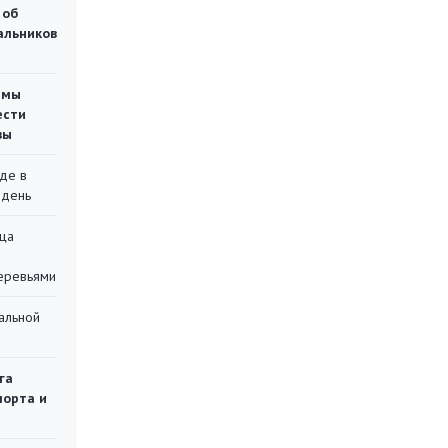
 об
чальников
емы
ести
вы
де в
 день
ца
еревьями
альной
га
порта и