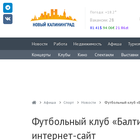
Погода:
+18.2°
Вакансии:
28
81.41$
94.06€
21.86zł
Новости
Работа
Недвижимость
Афиша
Туриз
Концерты
Клубы
Кино
Спектакли
Выставки
Афиша
Спорт
Новости
Футбольный клуб «
Футбольный клуб «Балт
интернет-сайт