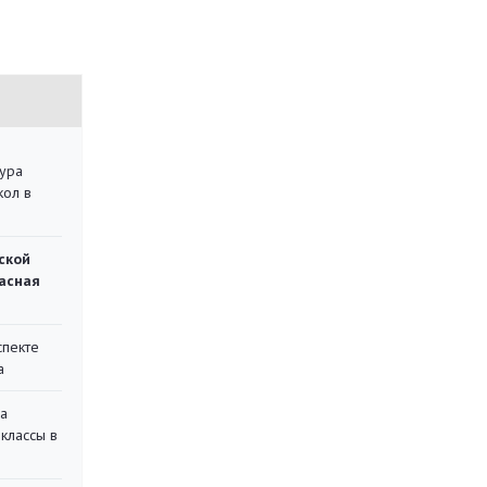
тура
кол в
ской
асная
спекте
а
на
классы в