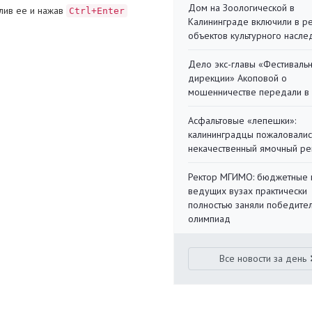
Дом на Зоологической в
лив ее и нажав
Ctrl+Enter
Калининграде включили в р
объектов культурного насле
Дело экс-главы «Фестиваль
дирекции» Акоповой о
мошенничестве передали в
Асфальтовые «лепешки»:
калининградцы пожаловалис
некачественный ямочный ре
Ректор МГИМО: бюджетные 
ведущих вузах практически
полностью заняли победите
олимпиад
Все новости за день