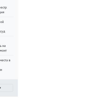
еестр
дия
ной
 суд
ь на
монт
места в
ли