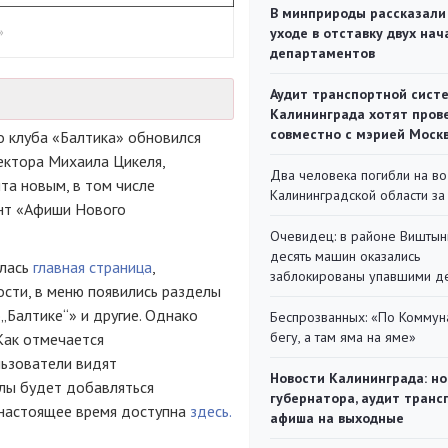
В минприроды рассказали
»
уходе в отставку двух на
департаментов
Аудит транспортной сист
Калининграда хотят пров
совместно с мэрией Моск
о клуба «Балтика» обновился
ектора Михаила Цикеля,
Два человека погибли на во
та новым, в том числе
Калининградской области за
ент «Афиши Нового
Очевидец: в районе Виштын
десять машин оказались
глась
главная страница
,
заблокированы упавшими д
ности, в меню появились разделы
о
„Балтике“» и другие. Однако
Беспрозванных: «По Коммун
бегу, а там яма на яме»
 Как отмечается
льзователи видят
Новости Калининграда: но
елы будет добавляться
губернатора, аудит транс
настоящее время доступна
здесь
.
афиша на выходные