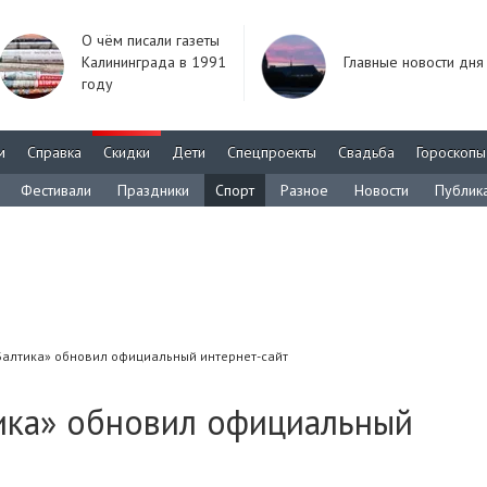
О чём писали газеты
Калининграда в 1991
Главные новости дня
году
м
Справка
Скидки
Дети
Спецпроекты
Свадьба
Гороскопы
Фестивали
Праздники
Спорт
Разное
Новости
Публик
Балтика» обновил официальный интернет-сайт
ика» обновил официальный