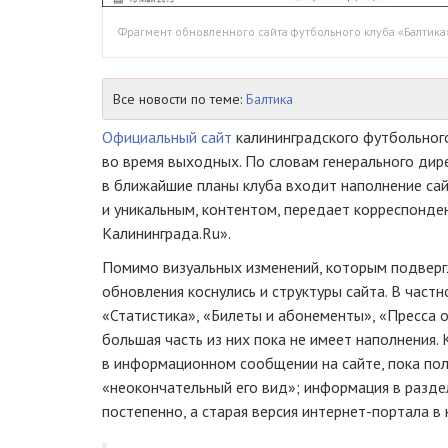
Фрагмент обновленного сайта футбольного клуба «Балтика
Все новости по теме:
Балтика
Официальный сайт
калининградского футбольног
во время выходных. По словам генерального дир
в ближайшие планы клуба входит наполнение сай
и уникальным, контентом, передает корреспонд
Калининграда.Ru».
Помимо визуальных изменений, которым подвер
обновления коснулись и структуры сайта. В част
«Статистика», «Билеты и абонементы», «Пресса 
большая часть из них пока не имеет наполнения.
в информационном сообщении на сайте, пока по
«неокончательный его вид»; информация в разд
постепенно, а старая версия
интернет-портала
в 