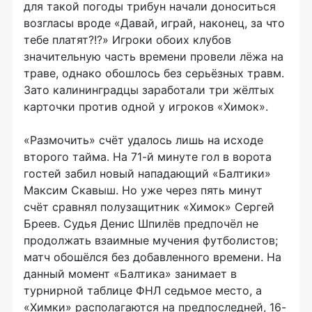
для такой погоды трибун начали доноситься
возгласы вроде «Давай, играй, наконец, за что
тебе платят?!?» Игроки обоих клубов
значительную часть времени провели лёжа на
траве, однако обошлось без серьёзных травм.
Зато калининградцы заработали три жёлтых
карточки против одной у игроков «Химок».
«Размочить» счёт удалось лишь на исходе
второго тайма. На 71-й минуте гол в ворота
гостей забил новый нападающий «Балтики»
Максим Скавыш. Но уже через пять минут
счёт сравнял полузащитник «Химок» Сергей
Бреев. Судья Денис Шпилёв предпочёл не
продолжать взаимные мучения футболистов;
матч обошёлся без добавленного времени. На
данный момент «Балтика» занимает в
турнирной таблице ФНЛ седьмое место, а
«Химки» располагаются на предпоследней, 16-