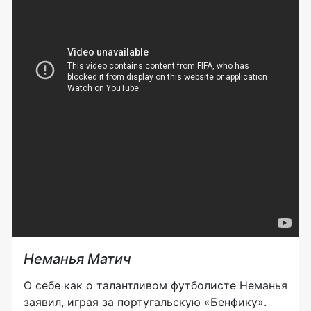
Неманья Матич
О себе как о талантливом футболисте Неманья
заявил, играя за португальскую «Бенфику».