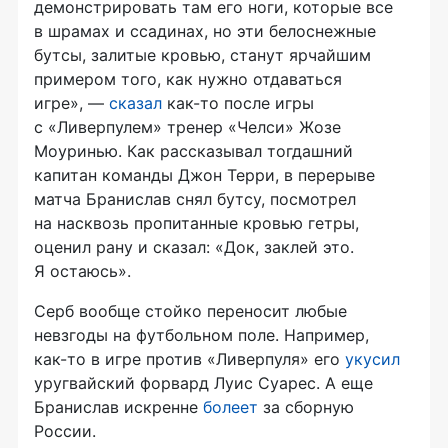
демонстрировать там его ноги, которые все
в шрамах и ссадинах, но эти белоснежные
бутсы, залитые кровью, станут ярчайшим
примером того, как нужно отдаваться
игре», —
сказал
как-то
после игры
с «Ливерпулем» тренер «Челси» Жозе
Моуринью. Как рассказывал тогдашний
капитан команды Джон Терри, в перерыве
матча Бранислав снял бутсу, посмотрел
на насквозь пропитанные кровью гетры,
оценил рану и сказал: «Док, заклей это.
Я остаюсь».
Серб вообще стойко переносит любые
невзгоды на футбольном поле. Например,
как-то
в игре против «Ливерпуля» его
укусил
уругвайский форвард Луис Суарес. А еще
Бранислав искренне
болеет
за сборную
России.