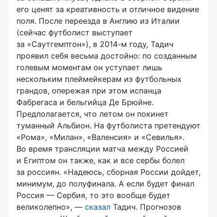
его ценят за креативность и отличное видение
поля. После переезда в Англию из Италии
(сейчас футболист выступает
за «Саутгемптон»), в
2014-м
году, Тадич
проявил себя весьма достойно: по созданным
голевым моментам он уступает лишь
нескольким плеймейкерам из футбольных
грандов, опережая при этом испанца
Фабрегаса и
бельгийца Де
Брюйне.
Предполагается, что летом он покинет
туманный Альбион. На футболиста претендуют
«Рома», «Милан», «Валенсия» и «Севилья».
Во время трансляции матча между Россией
и Египтом он также, как и все сербы болел
за россиян. «Надеюсь, сборная России дойдет,
минимум, до полуфинала. А если будет финал
Россия — Сербия, то это вообще будет
великолепно», —
сказал
Тадич. Прогнозов