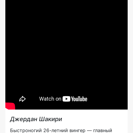
Джердан Шакири
Быстроногий
26-летний
вингер — главный