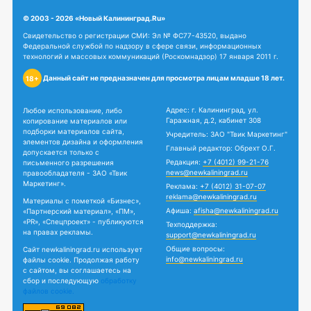
© 2003 - 2026 «Новый Калининград.Ru»
Свидетельство о регистрации СМИ: Эл № ФС77-43520, выдано
Федеральной службой по надзору в сфере связи, информационных
технологий и массовых коммуникаций (Роскомнадзор) 17 января 2011 г.
Данный сайт не предназначен для просмотра лицам младше 18 лет.
18+
Адрес: г. Калининград, ул.
Любое использование, либо
Гаражная, д.2, кабинет 308
копирование материалов или
подборки материалов сайта,
Учредитель: ЗАО "Твик Маркетинг"
элементов дизайна и оформления
Главный редактор: Обрехт О.Г.
допускается только с
Редакция:
+7 (4012) 99-21-76
письменного разрешения
news@newkaliningrad.ru
правообладателя - ЗАО «Твик
Маркетинг».
Реклама:
+7 (4012) 31-07-07
reklama@newkaliningrad.ru
Материалы с пометкой «Бизнес»,
Афиша:
afisha@newkaliningrad.ru
«Партнерский материал», «ПМ»,
«PR», «Спецпроект» - публикуются
Техподдержка:
на правах рекламы.
support@newkaliningrad.ru
Общие вопросы:
Сайт newkaliningrad.ru использует
info@newkaliningrad.ru
файлы cookie. Продолжая работу
с сайтом, вы соглашаетесь на
сбор и последующую
обработку
файлов cookie.