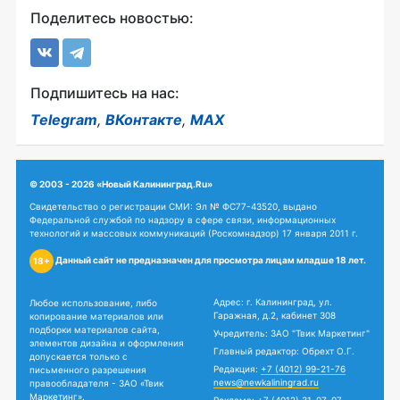
Поделитесь новостью:
Подпишитесь на нас:
Telegram
,
ВКонтакте
,
MAX
© 2003 - 2026 «Новый Калининград.Ru»
Свидетельство о регистрации СМИ: Эл № ФС77-43520, выдано
Федеральной службой по надзору в сфере связи, информационных
технологий и массовых коммуникаций (Роскомнадзор) 17 января 2011 г.
Данный сайт не предназначен для просмотра лицам младше 18 лет.
18+
Адрес: г. Калининград, ул.
Любое использование, либо
Гаражная, д.2, кабинет 308
копирование материалов или
подборки материалов сайта,
Учредитель: ЗАО "Твик Маркетинг"
элементов дизайна и оформления
Главный редактор: Обрехт О.Г.
допускается только с
Редакция:
+7 (4012) 99-21-76
письменного разрешения
news@newkaliningrad.ru
правообладателя - ЗАО «Твик
Маркетинг».
Реклама:
+7 (4012) 31-07-07