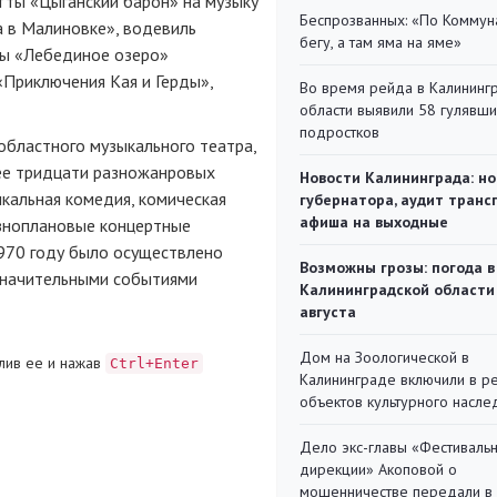
етты «Цыганский барон» на музыку
Беспрозванных: «По Коммун
а в Малиновке», водевиль
бегу, а там яма на яме»
ты «Лебединое озеро»
«Приключения Кая и Герды»,
Во время рейда в Калининг
области выявили 58 гулявш
подростков
областного музыкального театра,
лее тридцати разножанровых
Новости Калининграда: но
ыкальная комедия, комическая
губернатора, аудит транс
афиша на выходные
разноплановые концертные
1970 году было осуществлено
Возможны грозы: погода в
 значительными событиями
Калининградской области
августа
Дом на Зоологической в
лив ее и нажав
Ctrl+Enter
Калининграде включили в р
объектов культурного насле
Дело экс-главы «Фестиваль
дирекции» Акоповой о
мошенничестве передали в