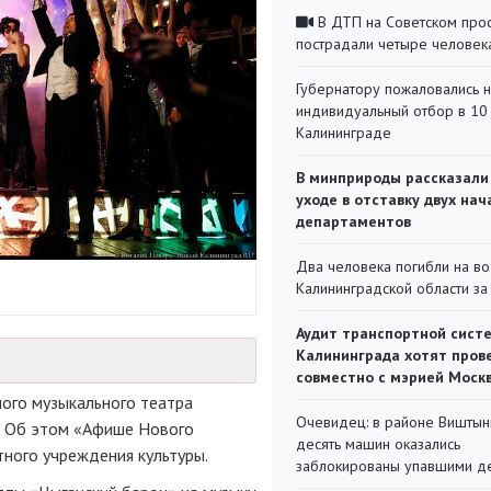
В ДТП на Советском про
пострадали четыре человек
Губернатору пожаловались 
индивидуальный отбор в 10 
Калининграде
В минприроды рассказали
уходе в отставку двух на
департаментов
Два человека погибли на во
Калининградской области за
Аудит транспортной сист
Калининграда хотят пров
совместно с мэрией Моск
ного музыкального театра
Очевидец: в районе Виштын
а. Об этом «Афише Нового
десять машин оказались
ного учреждения культуры.
заблокированы упавшими д