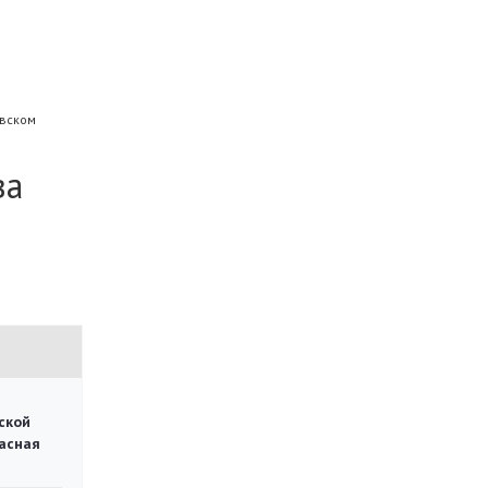
евском
ва
ской
асная