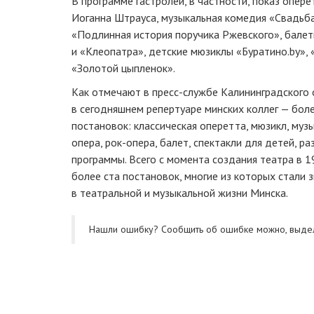
В программе гастролей, в частности, показ опер
Иоганна Штрауса, музыкальная комедия «Свадьб
«Подлинная история поручика Ржевского», бале
и «Клеопатра», детские мюзиклы «Буратино.by», 
«Золотой цыпленок».
Как отмечают в
пресс-службе
Калининградского 
в сегодняшнем репертуаре минских коллег — бо
постановок: классическая оперетта, мюзикл, муз
опера,
рок-опера
, балет, спектакли для детей, 
программы. Всего с момента создания театра в 
более ста постановок, многие из которых стали
в театральной и музыкальной жизни Минска.
Нашли ошибку? Cообщить об ошибке можно, выде