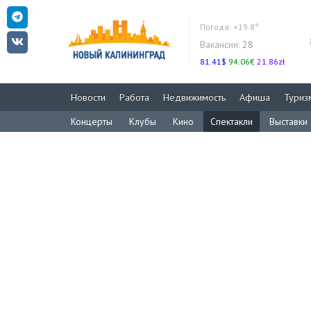
Погода:
+19.8°
Вакансии:
28
81.41$
94.06€
21.86zł
Новости
Работа
Недвижимость
Афиша
Туриз
Концерты
Клубы
Кино
Спектакли
Выставки