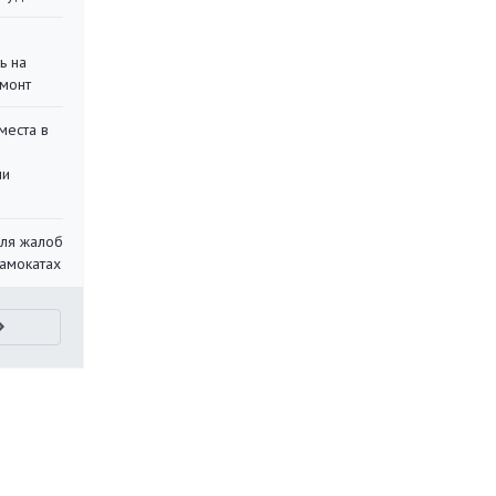
ь на
монт
места в
ли
для жалоб
самокатах