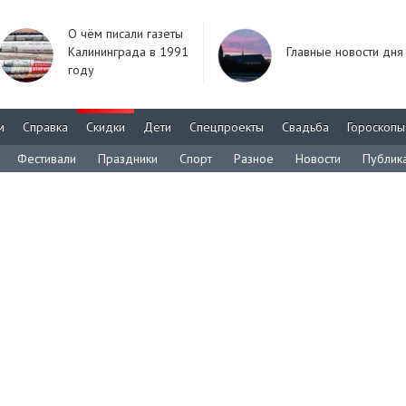
О чём писали газеты
Калининграда в 1991
Главные новости дня
году
м
Справка
Скидки
Дети
Спецпроекты
Свадьба
Гороскопы
Фестивали
Праздники
Спорт
Разное
Новости
Публик