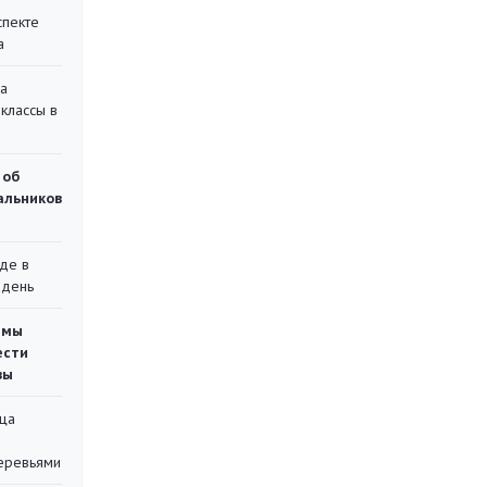
спекте
а
на
классы в
 об
чальников
де в
 день
емы
ести
вы
ца
еревьями