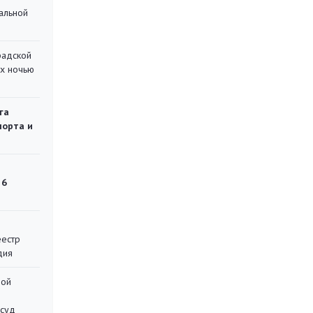
альной
радской
их ночью
га
порта и
 6
еестр
дия
ной
 суд