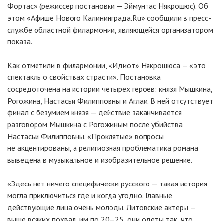
Фортас» (режиссер постановки — Эймунтас Някрошюс). Об
этом «Афише Нового Калининграда.Ru» сообщили в пресс-
службе областной филармонии, являющейся организатором
показа.
Как отметили в филармонии, «Идиот» Някрошюса — «это
спектакль о свойствах страсти». Постановка
сосредоточена на истории четырех героев: князя Мышкина,
Рогожина, Настасьи Филипповны и Аглаи. В ней отсутствует
финал с безумием князя — действие заканчивается
разговором Мышкина с Рогожиным после убийства
Настасьи Филипповны. «Проклятые» вопросы
не акцентированы, а религиозная проблематика романа
выведена в музыкальное и изобразительное решение.
«Здесь нет ничего специфически русского — такая история
могла приключиться где и когда угодно. Главные
действующие лица очень молоды. Литовские актеры —
выше всяких похвал, им по 20–25, они одеты так, что