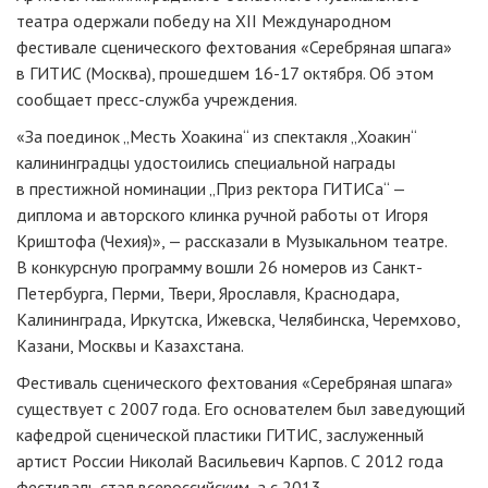
театра одержали победу на XII Международном
фестивале сценического фехтования «Серебряная шпага»
в ГИТИС (Москва), прошедшем 16-17 октября. Об этом
сообщает пресс-служба учреждения.
«За поединок „Месть Хоакина“ из спектакля „Хоакин“
калининградцы удостоились специальной награды
в престижной номинации „Приз ректора ГИТИСа“ —
диплома и авторского клинка ручной работы от Игоря
Криштофа (Чехия)», — рассказали в Музыкальном театре.
В конкурсную программу вошли 26 номеров из Санкт-
Петербурга, Перми, Твери, Ярославля, Краснодара,
Калининграда, Иркутска, Ижевска, Челябинска, Черемхово,
Казани, Москвы и Казахстана.
Фестиваль сценического фехтования «Серебряная шпага»
существует с 2007 года. Его основателем был заведующий
кафедрой сценической пластики ГИТИС, заслуженный
артист России Николай Васильевич Карпов. С 2012 года
фестиваль стал всероссийским, а с 2013 —