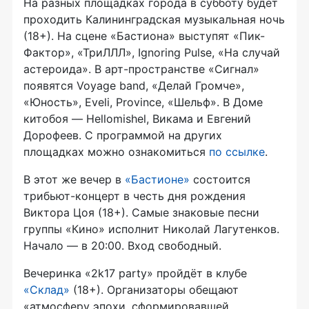
На разных площадках города в субботу будет
проходить Калининградская музыкальная ночь
(18+). На сцене «Бастиона» выступят «Пик-
Фактор», «ТриЛЛЛ», Ignoring Pulse, «На случай
астероида». В арт-пространстве «Сигнал»
появятся Voyage band, «Делай Громче»,
«Юность», Eveli, Province, «Шельф». В Доме
китобоя — Hellomishel, Викама и Евгений
Дорофеев. С программой на других
площадках можно ознакомиться
по ссылке
.
В этот же вечер в
«Бастионе»
состоится
трибьют-концерт в честь дня рождения
Виктора Цоя (18+). Самые знаковые песни
группы «Кино» исполнит Николай Лагутенков.
Начало — в 20:00. Вход свободный.
Вечеринка «2k17 party» пройдёт в клубе
«Склад»
(18+). Организаторы обещают
«атмосферу эпохи, сформировавшей