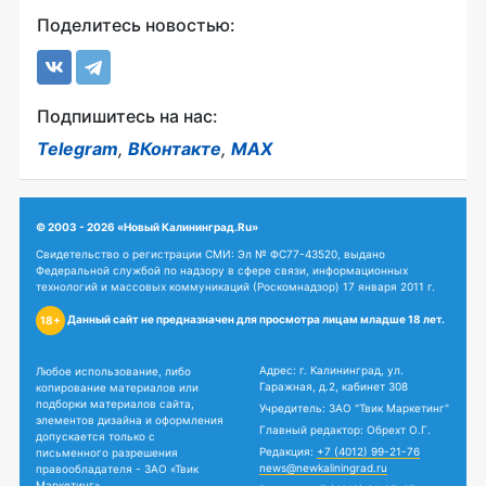
Поделитесь новостью:
Подпишитесь на нас:
Telegram
,
ВКонтакте
,
MAX
© 2003 - 2026 «Новый Калининград.Ru»
Свидетельство о регистрации СМИ: Эл № ФС77-43520, выдано
Федеральной службой по надзору в сфере связи, информационных
технологий и массовых коммуникаций (Роскомнадзор) 17 января 2011 г.
Данный сайт не предназначен для просмотра лицам младше 18 лет.
18+
Адрес: г. Калининград, ул.
Любое использование, либо
Гаражная, д.2, кабинет 308
копирование материалов или
подборки материалов сайта,
Учредитель: ЗАО "Твик Маркетинг"
элементов дизайна и оформления
Главный редактор: Обрехт О.Г.
допускается только с
Редакция:
+7 (4012) 99-21-76
письменного разрешения
news@newkaliningrad.ru
правообладателя - ЗАО «Твик
Маркетинг».