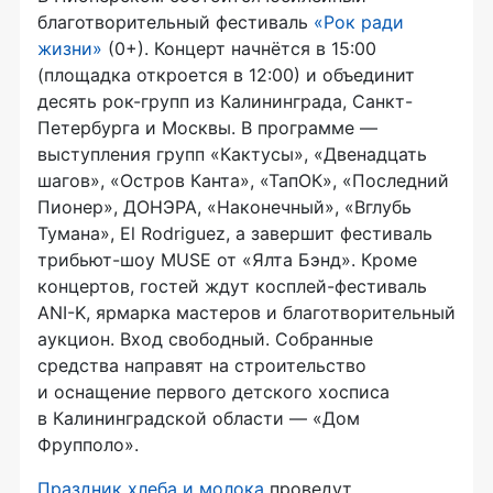
благотворительный фестиваль
«Рок ради
жизни»
(0+). Концерт начнётся в 15:00
(площадка откроется в 12:00) и объединит
десять рок-групп из Калининграда, Санкт-
Петербурга и Москвы. В программе —
выступления групп «Кактусы», «Двенадцать
шагов», «Остров Канта», «ТапОК», «Последний
Пионер», ДОНЭРА, «Наконечный», «Вглубь
Тумана», El Rodriguez, а завершит фестиваль
трибьют-шоу MUSE от «Ялта Бэнд». Кроме
концертов, гостей ждут косплей-фестиваль
ANI-K, ярмарка мастеров и благотворительный
аукцион. Вход свободный. Собранные
средства направят на строительство
и оснащение первого детского хосписа
в Калининградской области — «Дом
Фрупполо».
Праздник хлеба и молока
проведут