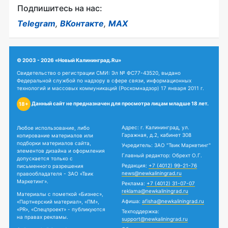
Подпишитесь на нас:
Telegram
,
ВКонтакте
,
MAX
© 2003 - 2026 «Новый Калининград.Ru»
Свидетельство о регистрации СМИ: Эл № ФС77-43520, выдано
Федеральной службой по надзору в сфере связи, информационных
технологий и массовых коммуникаций (Роскомнадзор) 17 января 2011 г.
Данный сайт не предназначен для просмотра лицам младше 18 лет.
18+
Адрес: г. Калининград, ул.
Любое использование, либо
Гаражная, д.2, кабинет 308
копирование материалов или
подборки материалов сайта,
Учредитель: ЗАО "Твик Маркетинг"
элементов дизайна и оформления
Главный редактор: Обрехт О.Г.
допускается только с
Редакция:
+7 (4012) 99-21-76
письменного разрешения
news@newkaliningrad.ru
правообладателя - ЗАО «Твик
Маркетинг».
Реклама:
+7 (4012) 31-07-07
reklama@newkaliningrad.ru
Материалы с пометкой «Бизнес»,
Афиша:
afisha@newkaliningrad.ru
«Партнерский материал», «ПМ»,
«PR», «Спецпроект» - публикуются
Техподдержка:
на правах рекламы.
support@newkaliningrad.ru