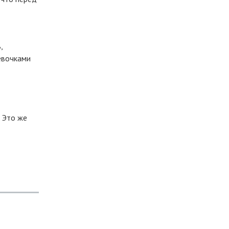
,
евочками
 Это же