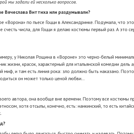
рой мы задали ей несколько вопросов.
ние Вячеслава Виттиха или раздумывали?
ре «Ворона» по пьесе Гоцци в Александринке. Подумала, что это
 счесть числа, для Гоцци я делаю костюмы первый раз. А это се
имеру, у Николая Рощина в «Вороне» это
черно-белый
минимали
ник жизни, красок, характерный для итальянской комедии дель а
 миф, и там есть линия рока: зло должно быть наказано. Поэт
родиться он может только ценой любви…
своего автора, она вообще вне времени. Поэтому все костюмы п
тносом, хотя отсылы, конечно, есть: нанкинский, то есть китайс
.
яд?
тобы легко было двигаться, быстро снимать и надевать. Потому