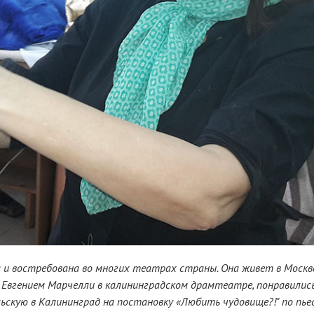
 и востребована во многих театрах страны. Она живет в Москве
 Евгением Марчелли в калининградском драмтеатре, понравилис
льскую в Калининград на постановку «Любить чудовище?!" по пье