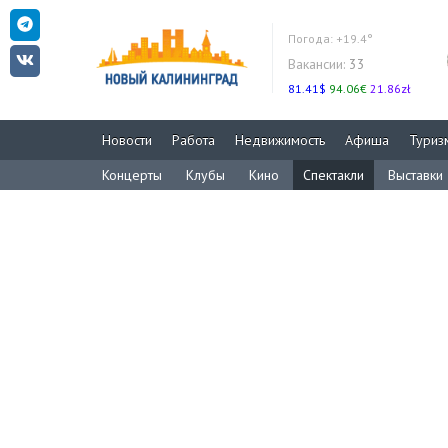
Погода:
+19.4°
Вакансии:
33
81.41$
94.06€
21.86zł
Новости
Работа
Недвижимость
Афиша
Туриз
Концерты
Клубы
Кино
Спектакли
Выставки