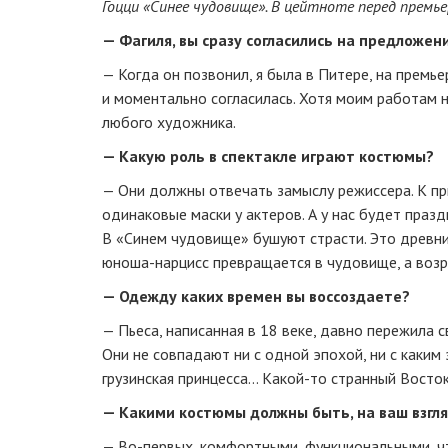
Гоцци «Синее чудовище». В цейтноте перед премье
— Фагиля, вы сразу согласились на предложе
— Когда он позвонил, я была в Питере, на премье
и моментально согласилась. Хотя моим работам не
любого художника.
— Какую роль в спектакле играют костюмы?
— Они должны отвечать замыслу режиссера. К пр
одинаковые маски у актеров. А у нас будет празд
В «Синем чудовище» бушуют страсти. Это древний
юноша-нарцисс
превращается в чудовище, а воз
— Одежду каких времен вы воссоздаете?
— Пьеса, написанная в 18 веке, давно пережила 
Они не совпадают ни с одной эпохой, ни с каким э
грузинская принцесса…
Какой-то
странный Восток
— Какими костюмы должны быть, на ваш взгл
—
Во-первых
, комфортными, функциональными, ч