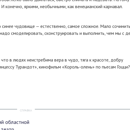
 И конечно, яркими, необычными, как венецианский карнавал.
о синее чудовище — естественно, самое сложное. Мало сочинить
 надо смоделировать, сконструировать и выполнить, чем мы с д
 что в людях неистребима вера в чудо, тяга к красоте, добру
инцессу Турандот», кинофильм
«Король-олень»
по пьесам Гоцци?
СПРАВКА
ий областной
 театр