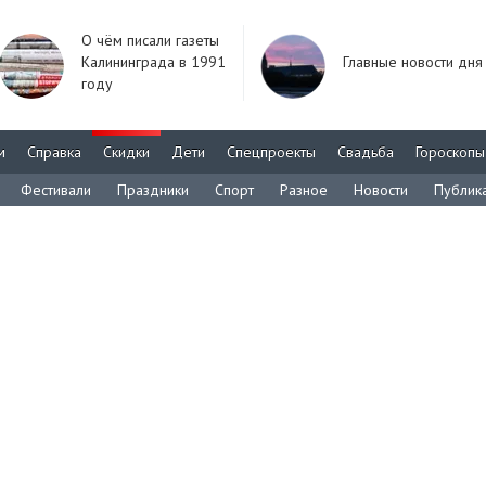
О чём писали газеты
Калининграда в 1991
Главные новости дня
году
м
Справка
Скидки
Дети
Спецпроекты
Свадьба
Гороскопы
Фестивали
Праздники
Спорт
Разное
Новости
Публик