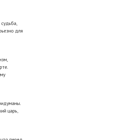
 судьба,
рьезно для
зм,
рте.
ому
ридуманы.
кий царь,
 что перед