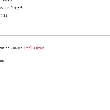
д, пр-т Мира, 4
24 22
u
лив ее и нажав
Ctrl+Enter
атр