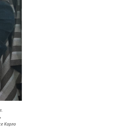
.
ь
се Карло