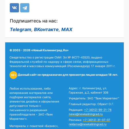
Подпишитесь на нас:
Telegram
,
ВКонтакте
,
MAX
© 2003 - 2026 «Новый Калининград.Ru»
Свидетельство о регистрации СМИ: Эл № ФС77-43520, выдано
Федеральной службой по надзору в сфере связи, информационных
технологий и массовых коммуникаций (Роскомнадзор) 17 января 2011 г.
Данный сайт не предназначен для просмотра лицам младше 18 лет.
18+
Адрес: г. Калининград, ул.
Любое использование, либо
Гаражная, д.2, кабинет 308
копирование материалов или
подборки материалов сайта,
Учредитель: ЗАО "Твик Маркетинг"
элементов дизайна и оформления
Главный редактор: Обрехт О.Г.
допускается только с
Редакция:
+7 (4012) 99-21-76
письменного разрешения
news@newkaliningrad.ru
правообладателя - ЗАО «Твик
Маркетинг».
Реклама:
+7 (4012) 31-07-07
reklama@newkaliningrad.ru
Материалы с пометкой «Бизнес»,